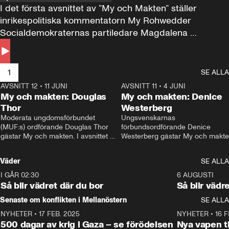
I det första avsnittet av ”My och Makten” ställer 
inrikespolitiska kommentatorn My Rohwedder 
Socialdemokraternas partiledare Magdalena 
Andersson till svars.
1
SE ALLA
AVSNITT 12
•
11 JUNI
26:27
AVSNITT 11
•
4 JUNI
2
My och makten: Douglas
My och makten: Denice
Thor
Westerberg
Moderata ungdomsförbundet 
Ungsvenskarnas 
(MUF:s) ordförande Douglas Thor 
förbundsordförande Denice 
gästar My och makten. I avsnittet 
Westerberg gästar My och makten.
diskuteras tonårsutvisningarna och 
avsnittet diskuteras migrationsfrå
hur Moderaterna ska locka väljare till 
och hur SD ska locka kvinnliga 
Väder
SE ALLA
valet i höst. 
väljare. 
I GÅR 02:30
1:06
6 AUGUSTI
Så blir vädret där du bor
Så blir vädr
Senaste om konflikten i Mellanöstern
SE ALLA
NYHETER
•
17 FEB. 2025
0:45
NYHETER
•
16 F
500 dagar av krig i Gaza – se förödelsen
Nya vapen ti