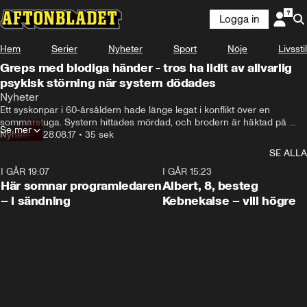
Logga in
Hem
Serier
Nyheter
Sport
Nöje
Livsstil
Greps med blodiga händer - tros ha lidit av allvarlig
psykisk störning när systern dödades
Nyheter
Ett syskonpar i 60-årsåldern hade länge legat i konflikt över en 
sommarstuga. Systern hittades mördad, och brodern är häktad på 
Se mer
sannolika skäl misstänkt för mord.
Nyheter
•
28.08.17
•
35 sek
SE ALLA
I GÅR 19:07
0:45
I GÅR 15:23
Här somnar programledaren
Albert, 8, besteg
– i sändning
Kebnekaise – vill högre