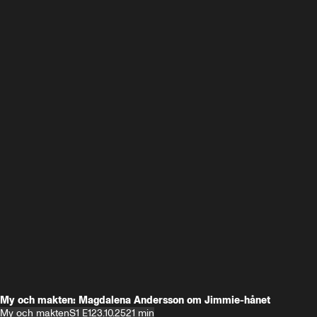
My och makten: Magdalena Andersson om Jimmie-hånet
My och makten
S1 E1
23.10.25
21 min