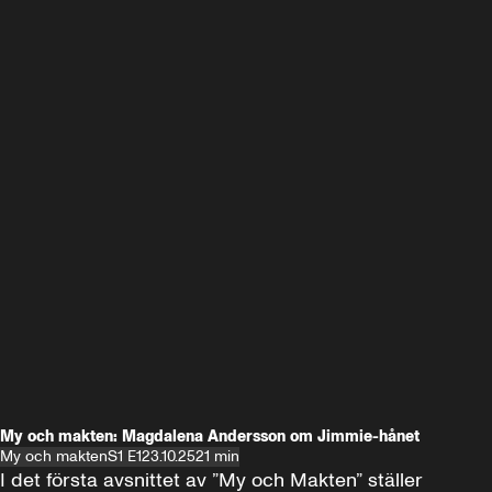
My och makten: Magdalena Andersson om Jimmie-hånet
My och makten
S1 E1
23.10.25
21 min
I det första avsnittet av ”My och Makten” ställer 