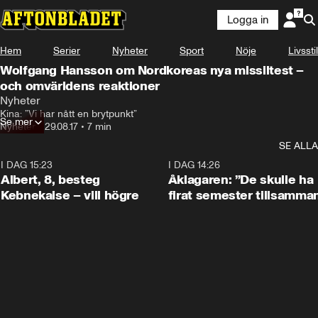
Logga in
Hem
Serier
Nyheter
Sport
Nöje
Livsstil
Wolfgang Hansson om Nordkoreas nya missiltest –
och omvärldens reaktioner
Nyheter
Kina: ”Vi har nått en brytpunkt”
Se mer
Nyheter
•
29.08.17
•
7 min
SE ALLA
I DAG 15:23
0:54
I DAG 14:26
Albert, 8, besteg
Åklagaren: ”De skulle ha
Kebnekaise – vill högre
firat semester tillsamma