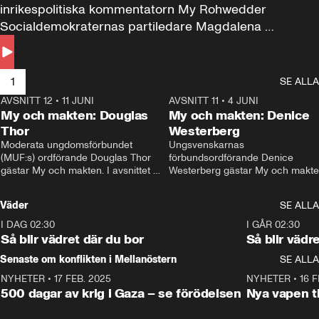
inrikespolitiska kommentatorn My Rohwedder 
Socialdemokraternas partiledare Magdalena 
Andersson till svars.
1
SE ALLA
AVSNITT 12
•
11 JUNI
26:27
AVSNITT 11
•
4 JUNI
2
My och makten: Douglas
My och makten: Denice
Thor
Westerberg
Moderata ungdomsförbundet 
Ungsvenskarnas 
(MUF:s) ordförande Douglas Thor 
förbundsordförande Denice 
gästar My och makten. I avsnittet 
Westerberg gästar My och makten.
diskuteras tonårsutvisningarna och 
avsnittet diskuteras migrationsfrå
hur Moderaterna ska locka väljare till 
och hur SD ska locka kvinnliga 
Väder
SE ALLA
valet i höst. 
väljare. 
I DAG 02:30
1:06
I GÅR 02:30
Så blir vädret där du bor
Så blir vädr
Senaste om konflikten i Mellanöstern
SE ALLA
NYHETER
•
17 FEB. 2025
0:45
NYHETER
•
16 F
500 dagar av krig i Gaza – se förödelsen
Nya vapen ti