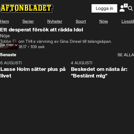
Logga in
Hem
Serier
Nyheter
Sport
Nöje
Livsstil
Ett desperat försök att rädda Idol
Nöje
Tobbe Ek om TV4:s värvning av Gina Dirawi till talangsåpan.
Se mer
Nöje
•
29.08.17
•
109 sek
Senaste
SE ALLA
6 AUGUSTI
1:04
4 AUGUSTI
Lasse Holm sätter plus på
Beskedet om nästa år:
livet
”Bestämt mig”