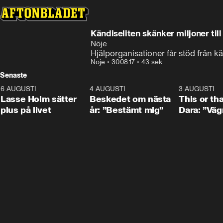
Kändiseliten skänker miljoner till
Nöje
Hjälporganisationer får stöd från k
Nöje
•
30.08.17
•
43 sek
Senaste
6 AUGUSTI
1:04
4 AUGUSTI
0:24
3 AUGUSTI
Lasse Holm sätter
Beskedet om nästa
This or th
plus på livet
år: ”Bestämt mig”
Dara: ”Väg