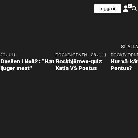
Logga in
SE ALLA
9
29 JULI
0:47
ROCKBJÖRNEN
•
28 JULI
0:15
ROCKBJÖRN
Duellen i Noll2 : ”Han
Rockbjörnen-quiz:
Hur väl kä
ljuger mest”
Katia VS Pontus
Pontus?