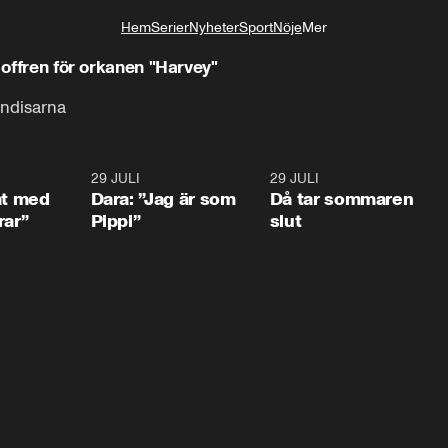
Hem
Serier
Nyheter
Sport
Nöje
Mer
Livsstil
 offren för orkanen "Harvey"
ändisarna
1:02
29 JULI
0:41
29 JULI
0:3
at med
Dara: ”Jag är som
Då tar sommaren
rar”
Pippi”
slut