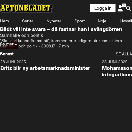
Logga in
Hem
Serier
Nyheter
Sport
Nöje
Livsstil
Bildt vill inte svara – då fastnar han i svängdörren
Samhälle och politik
”Skulle vi kunna få mat hit”, kommenterar tidigare utrikesministern
Se mer
Samhälle och politik
•
30.08.17
•
7 min
Senast
SE ALLA
28 JUNI 2025
1:48
28 JUNI 2025
Britz blir ny arbetsmarknadsminister
Mohamsson b
integration