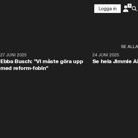
Logga in
SE ALLA
1
27 JUNI 2025
1:24
24 JUNI 2025
Ebba Busch: ”Vi måste göra upp
Se hela Jimmie Å
med reform-fobin”