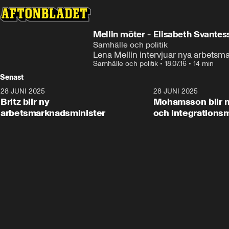
Mellin möter - Elisabeth Svantes
Samhälle och politik
Lena Mellin intervjuar nya arbets
Samhälle och politik
•
18.07.16
•
14 min
Senast
28 JUNI 2025
1:48
28 JUNI 2025
Britz blir ny
Mohamsson blir n
arbetsmarknadsminister
och integrationsm