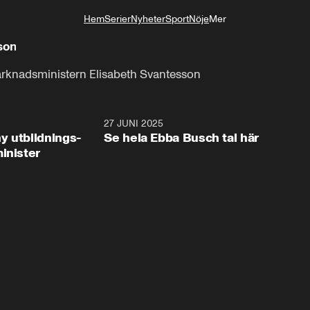
Hem
Serier
Nyheter
Sport
Nöje
Mer
Livsstil
son
marknadsministern Elisabeth Svantesson
2:28
27 JUNI 2025
32:2
y utbildnings-
Se hela Ebba Busch tal här
inister