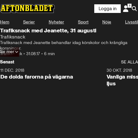
Logga in
Hem
Serier
Nyheter
Sport
Nöje
Livsstil
Trafiksnack med Jeanette, 31 augusti
Trafiksnack
Trafiksnack med Jeanette behandlar idag körskolor och krångliga 
korsningar.
Se mer
Trafiksnack
•
31.08.17
•
6 min
Senast
SE ALLA
11 DEC. 2018
7:24
30 OKT. 2018
De dolda farorna på vägarna
Vanliga mis
ljus