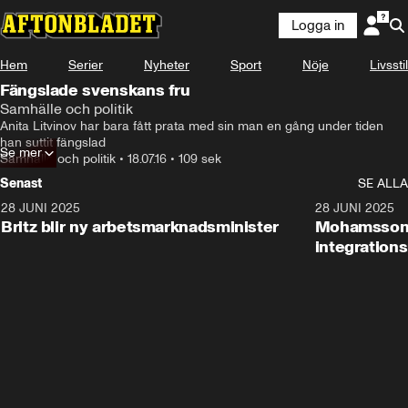
Logga in
Hem
Serier
Nyheter
Sport
Nöje
Livsstil
Fängslade svenskans fru
Samhälle och politik
Anita Litvinov har bara fått prata med sin man en gång under tiden 
han suttit fängslad
Se mer
Samhälle och politik
•
18.07.16
•
109 sek
Senast
SE ALLA
28 JUNI 2025
1:48
28 JUNI 2025
Britz blir ny arbetsmarknadsminister
Mohamsson b
integration