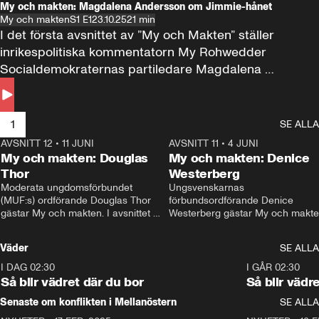
My och makten: Magdalena Andersson om Jimmie-hånet
My och makten
S1 E1
23.10.25
21 min
I det första avsnittet av ”My och Makten” ställer 
inrikespolitiska kommentatorn My Rohwedder 
Socialdemokraternas partiledare Magdalena 
Andersson till svars.
1
SE ALLA
AVSNITT 12
•
11 JUNI
26:27
AVSNITT 11
•
4 JUNI
2
My och makten: Douglas
My och makten: Denice
Thor
Westerberg
Moderata ungdomsförbundet 
Ungsvenskarnas 
(MUF:s) ordförande Douglas Thor 
förbundsordförande Denice 
gästar My och makten. I avsnittet 
Westerberg gästar My och makten.
diskuteras tonårsutvisningarna och 
avsnittet diskuteras migrationsfrå
hur Moderaterna ska locka väljare till 
och hur SD ska locka kvinnliga 
Väder
SE ALLA
valet i höst. 
väljare. 
I DAG 02:30
1:06
I GÅR 02:30
Så blir vädret där du bor
Så blir vädr
Senaste om konflikten i Mellanöstern
SE ALLA