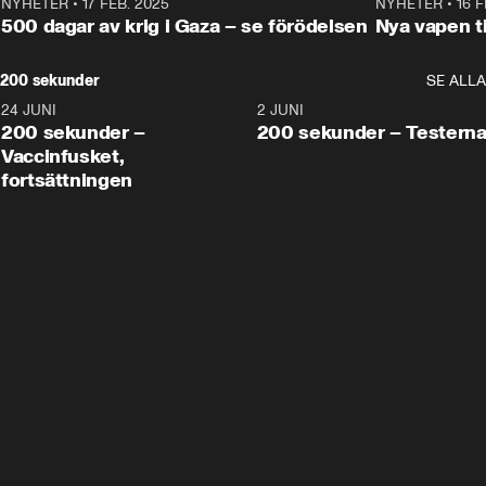
NYHETER
•
17 FEB. 2025
0:45
NYHETER
•
16 F
500 dagar av krig i Gaza – se förödelsen
Nya vapen ti
200 sekunder
SE ALLA
24 JUNI
5:00
2 JUNI
200 sekunder –
200 sekunder – Testern
Vaccinfusket,
fortsättningen