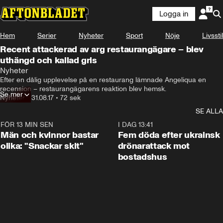
Logga in
Hem
Serier
Nyheter
Sport
Nöje
Livsstil
Recent attackerad av arg restaurangägare – blev
uthängd och kallad gris
Nyheter
Efter en dålig upplevelse på en restaurang lämnade Angeliqua en 
recension – restaurangägarens reaktion blev hemsk.
Se mer
Nyheter
•
31.08.17
•
72 sek
SE ALLA
FÖR 13 MIN SEN
1:11
I DAG 13:41
Män och kvinnor bastar
Fem döda efter ukrainsk
olika: "Snackar skit"
drönarattack mot
bostadshus