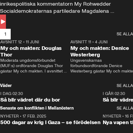
inrikespolitiska kommentatorn My Rohwedder 
Socialdemokraternas partiledare Magdalena 
Andersson till svars.
1
SE ALLA
AVSNITT 12
•
11 JUNI
26:27
AVSNITT 11
•
4 JUNI
2
My och makten: Douglas
My och makten: Denice
Thor
Westerberg
Moderata ungdomsförbundet 
Ungsvenskarnas 
(MUF:s) ordförande Douglas Thor 
förbundsordförande Denice 
gästar My och makten. I avsnittet 
Westerberg gästar My och makten.
diskuteras tonårsutvisningarna och 
avsnittet diskuteras migrationsfrå
hur Moderaterna ska locka väljare till 
och hur SD ska locka kvinnliga 
Väder
SE ALLA
valet i höst. 
väljare. 
I DAG 02:30
1:06
I GÅR 02:30
Så blir vädret där du bor
Så blir vädr
Senaste om konflikten i Mellanöstern
SE ALLA
NYHETER
•
17 FEB. 2025
0:45
NYHETER
•
16 F
500 dagar av krig i Gaza – se förödelsen
Nya vapen ti