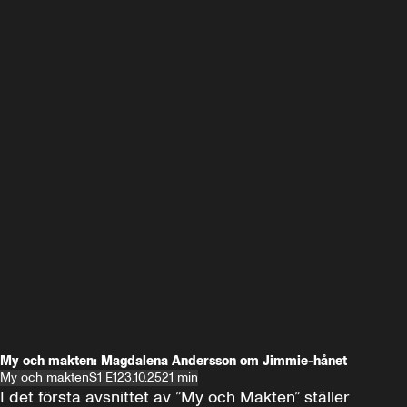
My och makten: Magdalena Andersson om Jimmie-hånet
My och makten
S1 E1
23.10.25
21 min
I det första avsnittet av ”My och Makten” ställer 