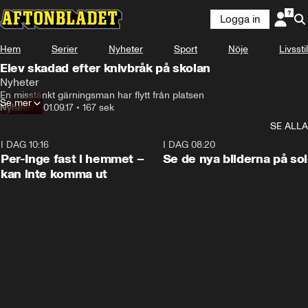
Logga in
Hem
Serier
Nyheter
Sport
Nöje
Livsstil
Elev skadad efter knivbråk på skolan
Nyheter
En misstänkt gärningsman har flytt från platsen
Se mer
Nyheter
•
01.09.17
•
167 sek
SE ALLA
I DAG 10:16
1:26
I DAG 08:20
Per-Inge fast i hemmet –
Se de nya bilderna på so
kan inte komma ut