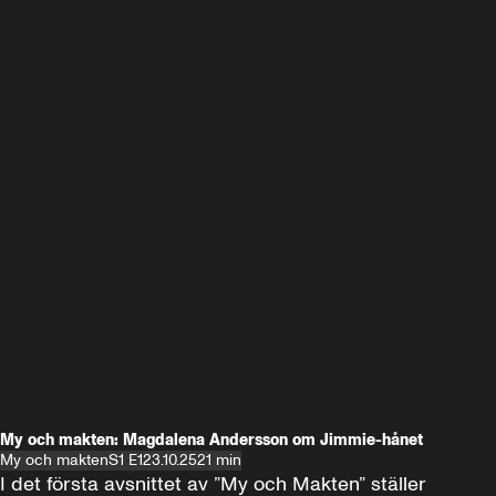
My och makten: Magdalena Andersson om Jimmie-hånet
My och makten
S1 E1
23.10.25
21 min
I det första avsnittet av ”My och Makten” ställer 