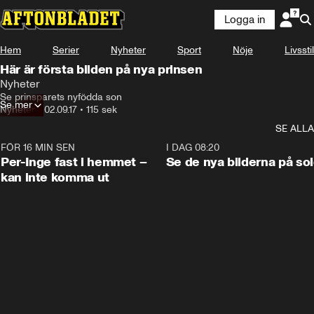
Logga in
Hem
Serier
Nyheter
Sport
Nöje
Livsstil
Här är första bilden på nya prinsen
Nyheter
Se prinsparets nyfödda son
Se mer
Nyheter
•
02.09.17
•
115 sek
SE ALLA
FÖR 16 MIN SEN
1:26
I DAG 08:20
Per-Inge fast i hemmet –
Se de nya bilderna på so
kan inte komma ut