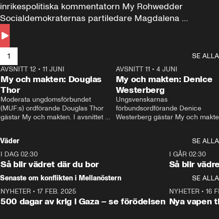
inrikespolitiska kommentatorn My Rohwedder 
Socialdemokraternas partiledare Magdalena 
Andersson till svars.
1
SE ALLA
AVSNITT 12
•
11 JUNI
26:27
AVSNITT 11
•
4 JUNI
2
My och makten: Douglas
My och makten: Denice
Thor
Westerberg
Moderata ungdomsförbundet 
Ungsvenskarnas 
(MUF:s) ordförande Douglas Thor 
förbundsordförande Denice 
gästar My och makten. I avsnittet 
Westerberg gästar My och makten.
diskuteras tonårsutvisningarna och 
avsnittet diskuteras migrationsfrå
hur Moderaterna ska locka väljare till 
och hur SD ska locka kvinnliga 
Väder
SE ALLA
valet i höst. 
väljare. 
I DAG 02:30
1:06
I GÅR 02:30
Så blir vädret där du bor
Så blir vädr
Senaste om konflikten i Mellanöstern
SE ALLA
NYHETER
•
17 FEB. 2025
0:45
NYHETER
•
16 F
500 dagar av krig i Gaza – se förödelsen
Nya vapen ti