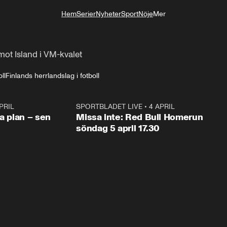
Hem
Serier
Nyheter
Sport
Nöje
Mer
Livsstil
ot Island i VM-kvalet
ll
Finlands herrlandslag i fotboll
PRIL
1:03
SPORTBLADET LIVE
•
4 APRIL
1:0
va plan – sen
Missa inte: Red Bull Homerun
söndag 5 april 17.30