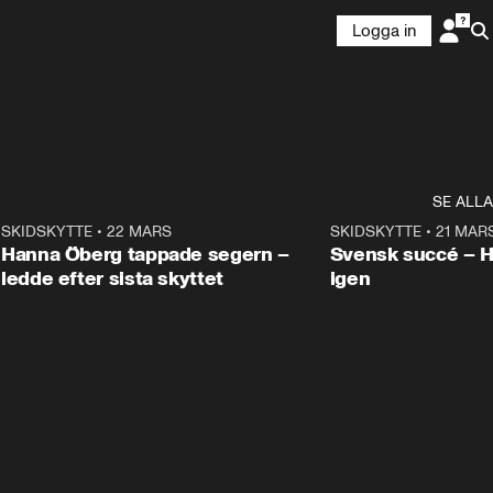
Logga in
SE ALLA
9
SKIDSKYTTE
•
22 MARS
0:55
SKIDSKYTTE
•
21 MAR
Hanna Öberg tappade segern –
Svensk succé – 
ledde efter sista skyttet
igen