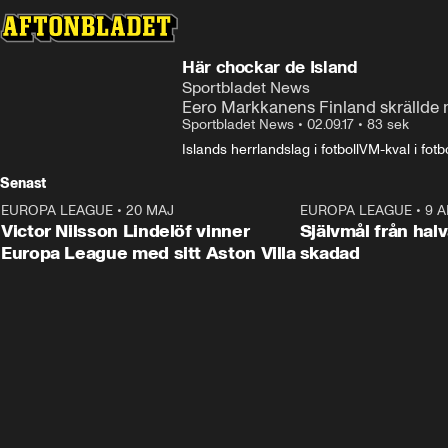
Här chockar de Island
Sportbladet News
Eero Markkanens Finland skrällde m
Sportbladet News
•
02.09.17
•
83 sek
Islands herrlandslag i fotboll
VM-kval i fotbo
Senast
EUROPA LEAGUE
•
20 MAJ
1:32
EUROPA LEAGUE
•
9 A
Victor Nilsson Lindelöf vinner
Självmål från hal
Europa League med sitt Aston Villa
skadad