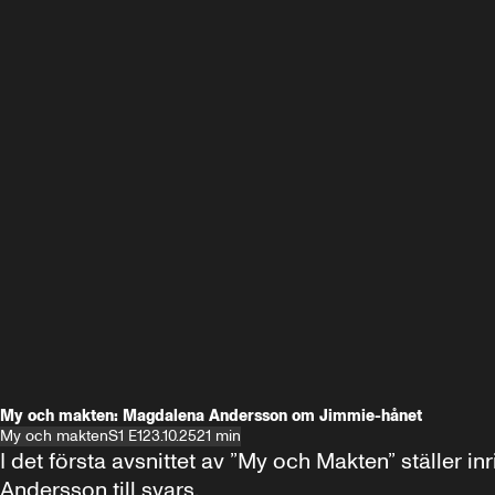
My och makten: Magdalena Andersson om Jimmie-hånet
My och makten
S1 E1
23.10.25
21 min
I det första avsnittet av ”My och Makten” ställe
Andersson till svars.