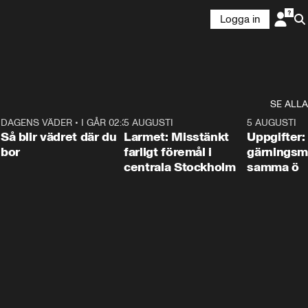
Logga in
SE ALLA
1
DAGENS VÄDER
•
I GÅR 02:30
1:06
5 AUGUSTI
0:35
5 AUGUSTI
Så blir vädret där du
Larmet: Misstänkt
Uppgifter:
bor
farligt föremål i
gärningsm
centrala Stockholm
samma ö