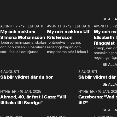
SE ALLA
7
AVSNITT 7
•
19 FEBRUARI
24:30
AVSNITT 6
•
12 FEBRUARI
27:30
AVSNITT 5
•
My och makten:
My och makten: Ulf
My och ma
Simona Mohamsson
Kristersson
Elisabeth
 
Tonårsutvisningarna, skolan 
Tonårsutvisningarna, 
Ringqvist
och och krisen i Liberalerna 
regeringsfrågan och 
Trump, den gr
står i fokus i det sjunde 
matpriserna står i fokus i 
omställningen
avsnittet av ”My och 
det sjätte avsnittet av ”My 
regeringsfråga
makten”. Se när 
och makten”. Se när 
centrum i det 
SE ALLA
Aftonbladets inrikespolitiska 
Aftonbladets inrikespolitiska 
avsnittet av ”
kommentator My 
kommentator My 
6
4 AUGUSTI
1:06
3 AUGUSTI
Makten”. Se nä
Rohwedder ställer 
Rohwedder ställer 
Så blir vädret där du bor
Så blir vädret där
Aftonbladets in
utbildnings- och 
statsminister Ulf Kristersson 
kommentator 
SE ALLA
integrationsminister Simona 
till svars.
Rohwedder stäl
Mohamsson till svars.
Centerpartiets
2
NYHETER
•
16 JAN. 2025
1:01
NYHETER
•
16 JAN. 20
Thand Ring till
Ahmed, 40, är fast i Gaza: ”Vill
Gazaborna: ”Vad s
tillbaka till Sverige”
till?”
SE ALLA