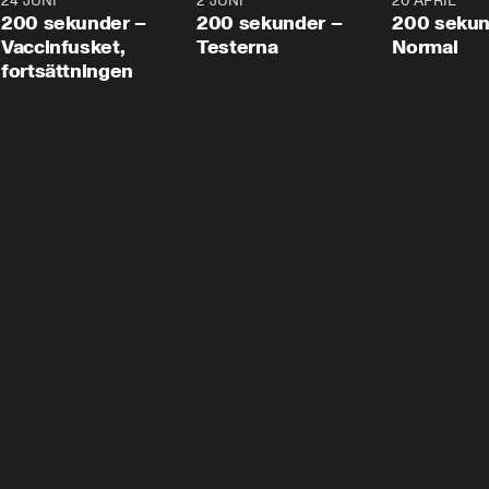
24 JUNI
5:00
2 JUNI
4:23
20 APRIL
200 sekunder –
200 sekunder –
200 sekun
Vaccinfusket,
Testerna
Normal
fortsättningen