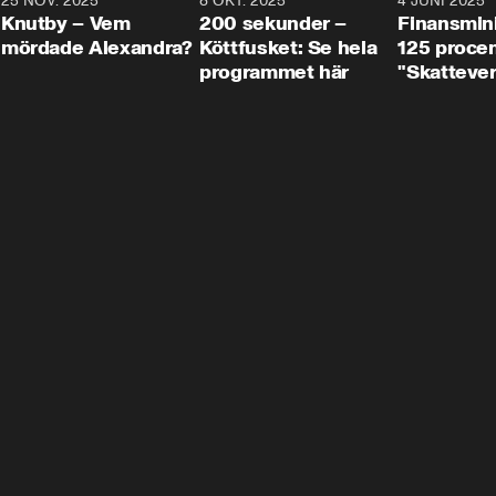
3
25 NOV. 2025
31:05
8 OKT. 2025
4:29
4 JUNI 2025
Knutby – Vem
200 sekunder –
Finansmin
mördade Alexandra?
Köttfusket: Se hela
125 procent
programmet här
"Skattever
viktig uppg