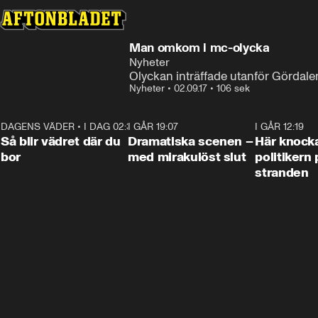
Man omkom i mc-olycka
Nyheter
Olyckan inträffade utanför Gördale
Nyheter
•
02.09.17
•
106 sek
DAGENS VÄDER
•
I DAG 02:30
1:06
I GÅR 19:07
0:42
I GÅR 12:19
Så blir vädret där du
Dramatiska scenen –
Här knock
bor
med mirakulöst slut
politikern 
stranden