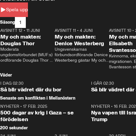
Spela upp
1
Säsong
AVSNITT 12
•
11 JUNI
26:27
AVSNITT 11
•
4 JUNI
23:40
AVSNITT 10
•
My och makten:
My och makten:
My och ma
Douglas Thor
Denice Westerberg
Elisabeth
Moderata 
Ungsvenskarnas 
Svantess
ungdomsförbundet (MUF:s) 
förbundsordförande Denice 
Kvinnorna, ek
ordförande Douglas Thor 
Westerberg gästar My och 
migrationen. E
gästar My och makten. I 
makten. I avsnittet 
Svantesson stäl
avsnittet diskuteras 
diskuteras migrationsfrågan 
när finansmini
Väder
tonårsutvisningarna och hur 
och hur SD ska locka 
Moderaterna ska locka 
kvinnliga väljare. 
I DAG 02:30
1:06
I GÅR 02:30
väljare till valet i höst. 
Så blir vädret där du bor
Så blir vädret där
Senaste om konflikten i Mellanöstern
NYHETER
•
17 FEB. 2025
0:45
NYHETER
•
16 FEB. 20
500 dagar av krig i Gaza – se
Nya vapen till Isr
förödelsen
Trump
200 sekunder