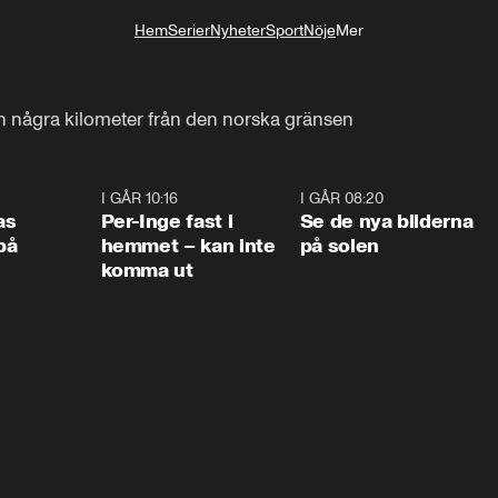
Hem
Serier
Nyheter
Sport
Nöje
Mer
Livsstil
n några kilometer från den norska gränsen
0:45
I GÅR 10:16
1:26
I GÅR 08:20
0:3
as
Per-Inge fast i
Se de nya bilderna
på
hemmet – kan inte
på solen
komma ut