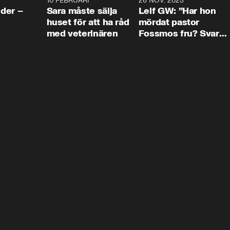
4:24
10 FEBRUARI
4:13
26 NOV. 2025
8:1
der –
Sara måste sälja
Leif GW: ”Har hon
huset för att ha råd
mördat pastor
med veterinären
Fossmos fru? Svar
nej.”