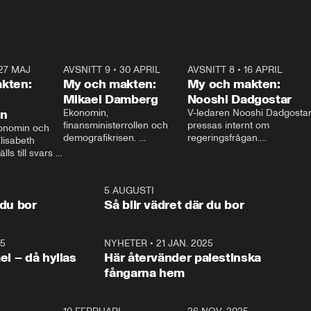
27 MAJ
3:51
AVSNITT 9
•
30 APRIL
24:00
AVSNITT 8
•
16 APRIL
25:1
kten:
My och makten:
My och makten:
Mikael Damberg
Nooshi Dadgostar
on
Ekonomin, 
V-ledaren Nooshi Dadgostar
finansministerrollen och 
pressas internt om 
onomin och 
demografikrisen. 
regeringsfrågan.

lisabeth 
Oppositionen ställs till svars 
I Aftonbladets 
ls till svars 
när Socialdemokraternas 
partiledarutfrågning ”My 
stern gästar 
Mikael Damberg gästar My 
och Makten” sätter hon ner 
My och Makten. 
och Makten. 
foten mot kritikerna:

1:06
5 AUGUSTI
1:0
– Vi ställer upp i val. Ska vi 
 du bor
Så blir vädret där du bor
vara med så sitter vi förstås 
25
1:22
NYHETER
•
21 JAN. 2025
0:5
ael – då hyllas
Här återvänder palestinska
fångarna hem