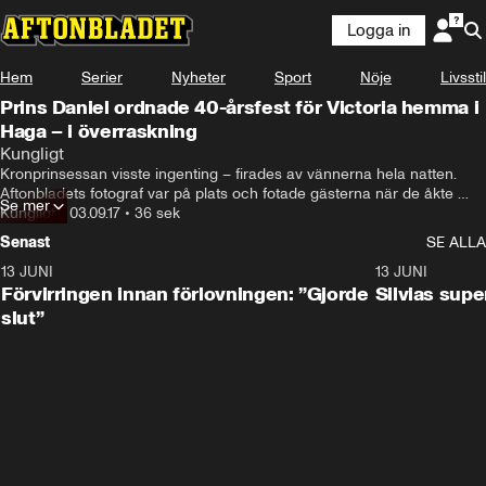
Logga in
Hem
Serier
Nyheter
Sport
Nöje
Livsstil
Prins Daniel ordnade 40-årsfest för Victoria hemma i
Haga – i överraskning
Kungligt
Kronprinsessan visste ingenting – firades av vännerna hela natten. 
Aftonbladets fotograf var på plats och fotade gästerna när de åkte 
Se mer
hem i natten – se bilderna!
Kungligt
•
03.09.17
•
36 sek
Senast
SE ALLA
13 JUNI
1:28
13 JUNI
Förvirringen innan förlovningen: ”Gjorde
Silvias sup
slut”