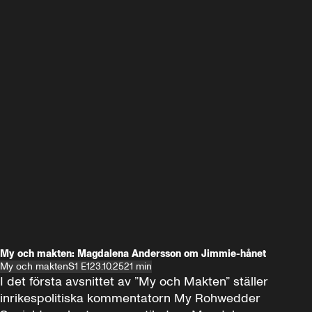
My och makten: Magdalena Andersson om Jimmie-hånet
My och makten
S1 E1
23.10.25
21 min
I det första avsnittet av ”My och Makten” ställer 
inrikespolitiska kommentatorn My Rohwedder 