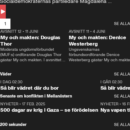
Socialdemokraternas partiledare Magdalena 
Andersson till svars.
1
SE ALLA
AVSNITT 12
•
11 JUNI
26:27
AVSNITT 11
•
4 JUNI
2
My och makten: Douglas
My och makten: Denice
Thor
Westerberg
Moderata ungdomsförbundet 
Ungsvenskarnas 
(MUF:s) ordförande Douglas Thor 
förbundsordförande Denice 
gästar My och makten. I avsnittet 
Westerberg gästar My och makten.
diskuteras tonårsutvisningarna och 
avsnittet diskuteras migrationsfrå
hur Moderaterna ska locka väljare till 
och hur SD ska locka kvinnliga 
Väder
SE ALLA
valet i höst. 
väljare. 
I DAG 02:30
1:06
I GÅR 02:30
Så blir vädret där du bor
Så blir vädr
Senaste om konflikten i Mellanöstern
SE ALLA
NYHETER
•
17 FEB. 2025
0:45
NYHETER
•
16 F
500 dagar av krig i Gaza – se förödelsen
Nya vapen ti
200 sekunder
SE ALLA