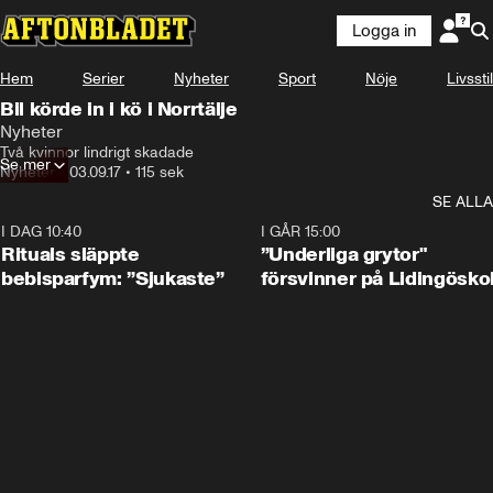
Logga in
Hem
Serier
Nyheter
Sport
Nöje
Livsstil
Bil körde in i kö i Norrtälje
Nyheter
Två kvinnor lindrigt skadade
Se mer
Nyheter
•
03.09.17
•
115 sek
SE ALLA
I DAG 10:40
1:01
I GÅR 15:00
Rituals släppte
”Underliga grytor"
bebisparfym: ”Sjukaste”
försvinner på Lidingösko