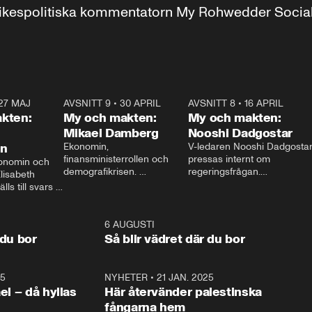
r inrikespolitiska kommentatorn My Rohwedder Soci
27 MAJ
3:51
AVSNITT 9
•
30 APRIL
24:00
AVSNITT 8
•
16 APRIL
25:1
kten:
My och makten:
My och makten:
Mikael Damberg
Nooshi Dadgostar
on
Ekonomin, 
V-ledaren Nooshi Dadgostar
finansministerrollen och 
pressas internt om 
onomin och 
demografikrisen. 
regeringsfrågan.

lisabeth 
Oppositionen ställs till svars 
I Aftonbladets 
ls till svars 
när Socialdemokraternas 
partiledarutfrågning ”My 
stern gästar 
Mikael Damberg gästar My 
och Makten” sätter hon ner 
My och Makten. 
och Makten. 
foten mot kritikerna:

1:06
6 AUGUSTI
1:0
– Vi ställer upp i val. Ska vi 
 du bor
Så blir vädret där du bor
vara med så sitter vi förstås 
25
1:22
NYHETER
•
21 JAN. 2025
0:5
ael – då hyllas
Här återvänder palestinska
fångarna hem