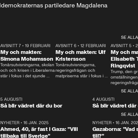
aldemokraternas partiledare Magdalena 
SE ALLA
7
AVSNITT 7
•
19 FEBRUARI
24:30
AVSNITT 6
•
12 FEBRUARI
27:30
AVSNITT 5
•
My och makten:
My och makten: Ulf
My och ma
Simona Mohamsson
Kristersson
Elisabeth
 
Tonårsutvisningarna, skolan 
Tonårsutvisningarna, 
Ringqvist
och och krisen i Liberalerna 
regeringsfrågan och 
Trump, den gr
står i fokus i det sjunde 
matpriserna står i fokus i 
omställningen
avsnittet av ”My och 
det sjätte avsnittet av ”My 
regeringsfråga
makten”. Se när 
och makten”. Se när 
centrum i det 
SE ALLA
Aftonbladets inrikespolitiska 
Aftonbladets inrikespolitiska 
avsnittet av ”
kommentator My 
kommentator My 
6
5 AUGUSTI
1:06
4 AUGUSTI
Makten”. Se nä
Rohwedder ställer 
Rohwedder ställer 
Så blir vädret där du bor
Så blir vädret där
Aftonbladets in
utbildnings- och 
statsminister Ulf Kristersson 
kommentator 
SE ALLA
integrationsminister Simona 
till svars.
Rohwedder stäl
Mohamsson till svars.
Centerpartiets
2
NYHETER
•
16 JAN. 2025
1:01
NYHETER
•
16 JAN. 20
Thand Ring till
Ahmed, 40, är fast i Gaza: ”Vill
Gazaborna: ”Vad s
tillbaka till Sverige”
till?”