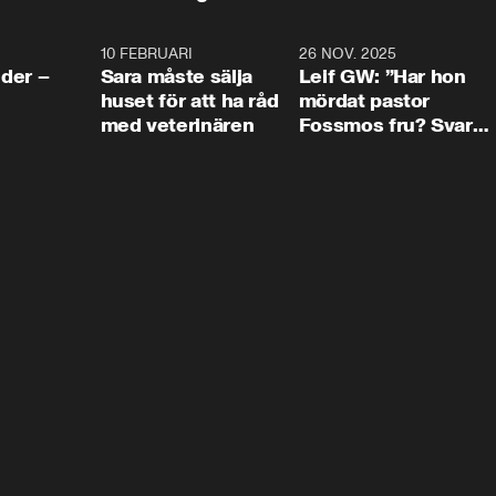
4:24
10 FEBRUARI
4:13
26 NOV. 2025
8:1
der –
Sara måste sälja
Leif GW: ”Har hon
huset för att ha råd
mördat pastor
med veterinären
Fossmos fru? Svar
nej.”