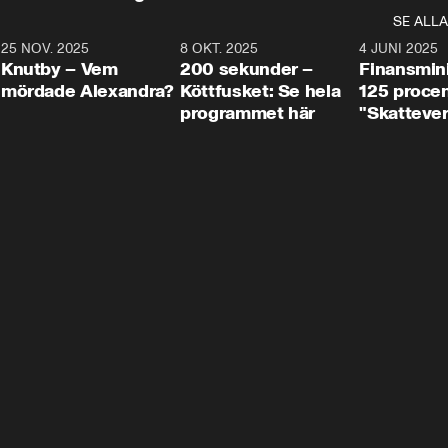
SE ALLA
3
25 NOV. 2025
31:05
8 OKT. 2025
4:29
4 JUNI 2025
Knutby – Vem
200 sekunder –
Finansmin
mördade Alexandra?
Köttfusket: Se hela
125 procent
programmet här
"Skattever
viktig uppg