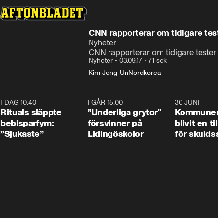
CNN rapporterar om tidigare tes
Nyheter
CNN rapporterar om tidigare tester
Nyheter
•
03.09.17
•
71 sek
Kim Jong-Un
Nordkorea
I DAG 10:40
1:01
I GÅR 15:00
1:07
30 JUNI
Rituals släppte
”Underliga grytor"
Kommune
bebisparfym:
försvinner på
blivit en ti
”Sjukaste”
Lidingöskolor
för skulds