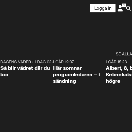
Logga in
SE ALLA
6
DAGENS VÄDER
•
I DAG 02:30
1:06
I GÅR 19:07
0:45
I GÅR 15:23
Så blir vädret där du
Här somnar
Albert, 8,
bor
programledaren – i
Kebnekaise
sändning
högre