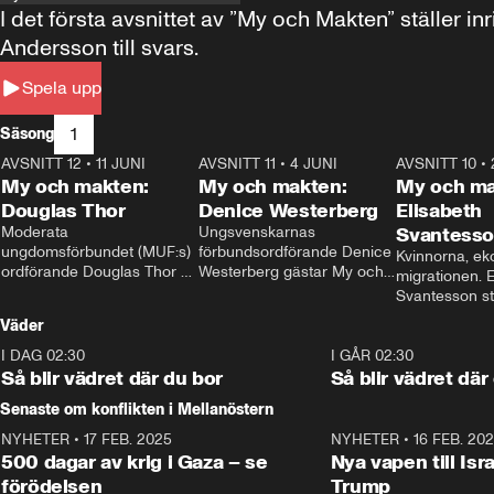
I det första avsnittet av ”My och Makten” ställe
Andersson till svars.
Spela upp
1
Säsong
AVSNITT 12
•
11 JUNI
26:27
AVSNITT 11
•
4 JUNI
23:40
AVSNITT 10
•
My och makten:
My och makten:
My och ma
Douglas Thor
Denice Westerberg
Elisabeth
Moderata 
Ungsvenskarnas 
Svantess
ungdomsförbundet (MUF:s) 
förbundsordförande Denice 
Kvinnorna, ek
ordförande Douglas Thor 
Westerberg gästar My och 
migrationen. E
gästar My och makten. I 
makten. I avsnittet 
Svantesson stäl
avsnittet diskuteras 
diskuteras migrationsfrågan 
när finansmini
Väder
tonårsutvisningarna och hur 
och hur SD ska locka 
Moderaterna ska locka 
kvinnliga väljare. 
I DAG 02:30
1:06
I GÅR 02:30
väljare till valet i höst. 
Så blir vädret där du bor
Så blir vädret där
Senaste om konflikten i Mellanöstern
NYHETER
•
17 FEB. 2025
0:45
NYHETER
•
16 FEB. 20
500 dagar av krig i Gaza – se
Nya vapen till Isr
förödelsen
Trump