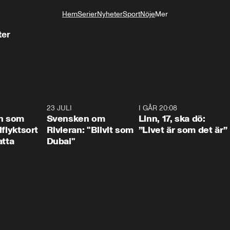
Hem
Serier
Nyheter
Sport
Nöje
Mer
Livsstil
ter
1:24
23 JULI
1:42
I GÅR 20:08
4:3
n som
Svensken om
Linn, 17, ska dö:
llflyktsort
Rivieran: "Blivit som
”Livet är som det är”
atta
Dubai"