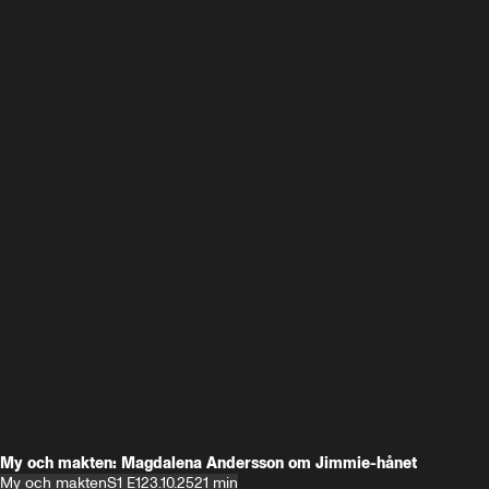
My och makten: Magdalena Andersson om Jimmie-hånet
My och makten
S1 E1
23.10.25
21 min