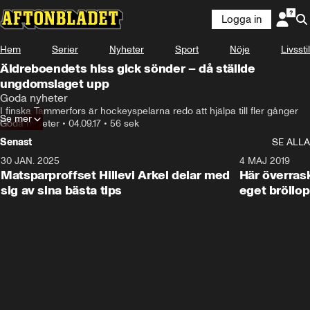
Logga in
Hem
Serier
Nyheter
Sport
Nöje
Livsstil
Äldreboendets hiss gick sönder – då ställde
ungdomslaget upp
Goda nyheter
I finska Tammerfors är hockeyspelarna redo att hjälpa till fler gånger
Se mer
Goda nyheter
•
04.09.17
•
56 sek
Senast
SE ALLA
30 JAN. 2025
0:59
4 MAJ 2019
Matsparproffset Hillevi Arkel delar med
Här överrask
sig av sina bästa tips
eget bröllop