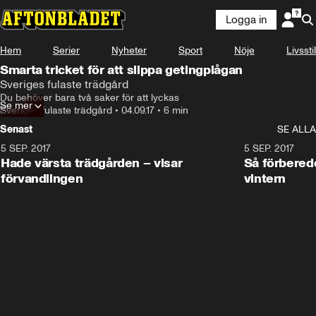
Logga in
Hem
Serier
Nyheter
Sport
Nöje
Livsstil
Smarta tricket för att slippa getingplågan
Sveriges fulaste trädgård
Du behöver bara två saker för att lyckas
Se mer
Sveriges fulaste trädgård
•
04.09.17
•
6 min
Senast
SE ALLA
5 SEP. 2017
5:10
5 SEP. 2017
Hade värsta trädgården – visar
Så förbered
förvandlingen
vintern