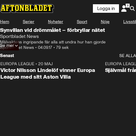
Logga in
Hem
Serier
Nyheter
Sport
Nöje
Livsstil
Synvillan vid drömmålet – förbryllar nätet
Sportbladet News
Målvaktens ingripande får alla att undra hur han gjorde
Se mer
Sportbladet News
•
04.09.17
•
79 sek
Senast
SE ALLA
EUROPA LEAGUE
•
20 MAJ
1:32
EUROPA LEAG
Victor Nilsson Lindelöf vinner Europa
Självmål frå
League med sitt Aston Villa