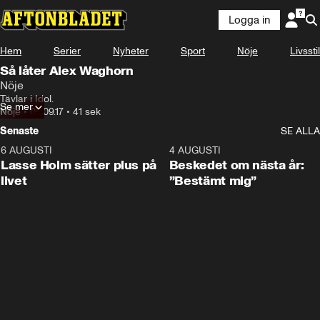
Logga in
Hem
Serier
Nyheter
Sport
Nöje
Livsstil
Så låter Alex Waghorn
Nöje
Tävlar i Idol.
Se mer
Nöje
•
05.09.17
•
41 sek
Senaste
SE ALLA
6 AUGUSTI
1:04
4 AUGUSTI
Lasse Holm sätter plus på
Beskedet om nästa år:
livet
”Bestämt mig”