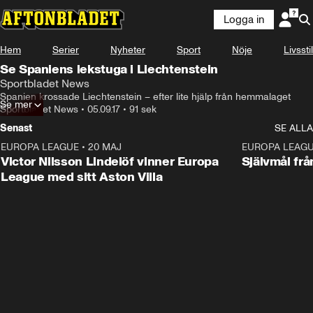
Logga in
Hem
Serier
Nyheter
Sport
Nöje
Livsstil
Se Spaniens lekstuga i Liechtenstein
Sportbladet News
Spanien krossade Liechtenstein – efter lite hjälp från hemmalaget
Se mer
Sportbladet News
•
05.09.17
•
91 sek
Senast
SE ALLA
EUROPA LEAGUE
•
20 MAJ
1:32
EUROPA LEAG
Victor Nilsson Lindelöf vinner Europa
Självmål frå
League med sitt Aston Villa