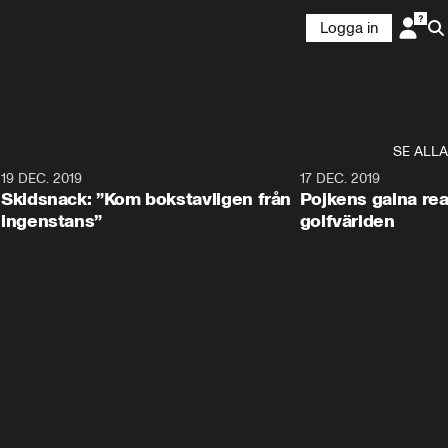
Logga in
SE ALLA
8
19 DEC. 2019
17 DEC. 2019
Skidsnack: ”Kom bokstavligen från
Pojkens galna rea
ingenstans”
golfvärlden