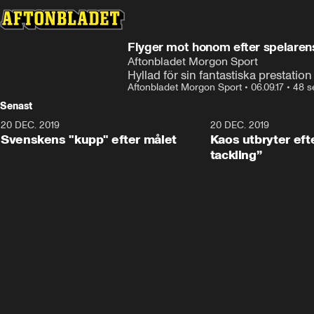
Flyger mot honom efter spelaren
Aftonbladet Morgon Sport
Hyllad för sin fantastiska prestation
Aftonbladet Morgon Sport
•
06.09.17
•
48 s
Senast
20 DEC. 2019
0:44
20 DEC. 2019
Svenskens "kupp" efter målet
Kaos utbryter efte
tackling”