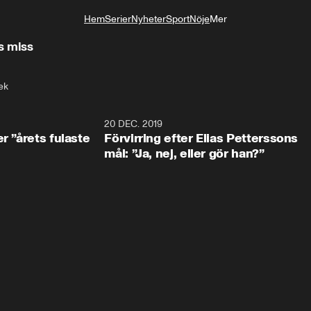
Hem
Serier
Nyheter
Sport
Nöje
Mer
Livsstil
s miss
ek
0:49
20 DEC. 2019
1:0
r ”årets fulaste
Förvirring efter Elias Petterssons
mål: ”Ja, nej, eller gör han?”