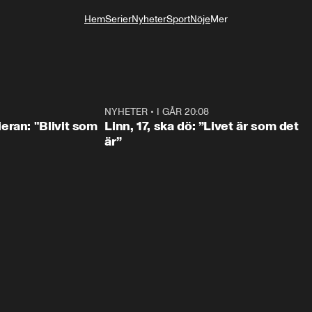
Hem
Serier
Nyheter
Sport
Nöje
Mer
Livsstil
1:42
NYHETER
•
I GÅR 20:08
4:3
eran: "Blivit som
Linn, 17, ska dö: ”Livet är som det
är”