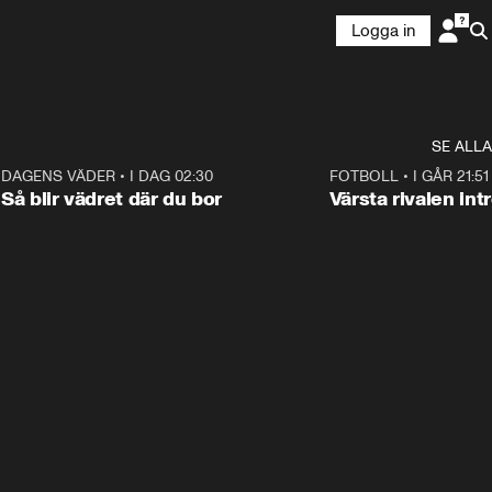
Logga in
SE ALLA
6
DAGENS VÄDER
•
I DAG 02:30
1:06
FOTBOLL
•
I GÅR 21:51
Så blir vädret där du bor
Värsta rivalen in