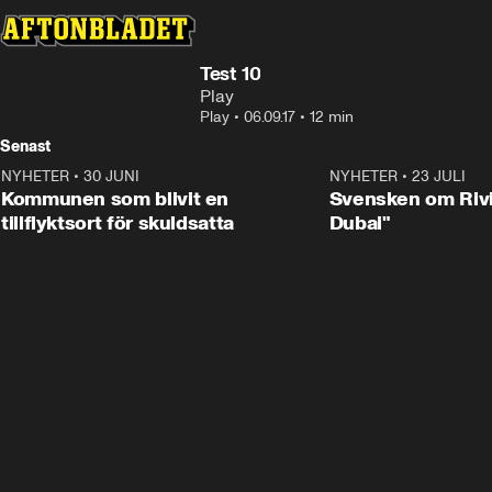
Test 10
Play
Play
•
06.09.17
•
12 min
Senast
NYHETER
•
30 JUNI
1:24
NYHETER
•
23 JULI
Kommunen som blivit en
Svensken om Rivi
tillflyktsort för skuldsatta
Dubai"