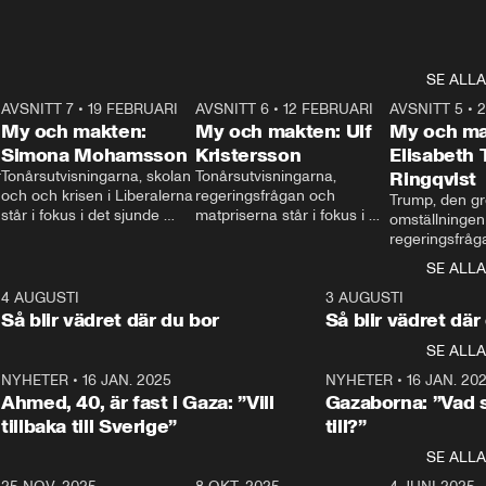
SE ALLA
7
AVSNITT 7
•
19 FEBRUARI
24:30
AVSNITT 6
•
12 FEBRUARI
27:30
AVSNITT 5
•
My och makten:
My och makten: Ulf
My och ma
Simona Mohamsson
Kristersson
Elisabeth
 
Tonårsutvisningarna, skolan 
Tonårsutvisningarna, 
Ringqvist
och och krisen i Liberalerna 
regeringsfrågan och 
Trump, den gr
står i fokus i det sjunde 
matpriserna står i fokus i 
omställningen
avsnittet av ”My och 
det sjätte avsnittet av ”My 
regeringsfråga
makten”. Se när 
och makten”. Se när 
centrum i det 
SE ALLA
Aftonbladets inrikespolitiska 
Aftonbladets inrikespolitiska 
avsnittet av ”
kommentator My 
kommentator My 
6
4 AUGUSTI
1:06
3 AUGUSTI
Makten”. Se nä
Rohwedder ställer 
Rohwedder ställer 
Så blir vädret där du bor
Så blir vädret där
Aftonbladets in
utbildnings- och 
statsminister Ulf Kristersson 
kommentator 
SE ALLA
integrationsminister Simona 
till svars.
Rohwedder stäl
Mohamsson till svars.
Centerpartiets
2
NYHETER
•
16 JAN. 2025
1:01
NYHETER
•
16 JAN. 20
Thand Ring till
Ahmed, 40, är fast i Gaza: ”Vill
Gazaborna: ”Vad s
tillbaka till Sverige”
till?”
SE ALLA