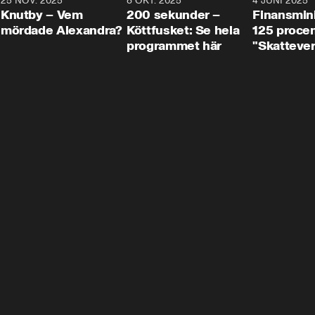
3
25 NOV. 2025
31:05
8 OKT. 2025
4:29
4 JUNI 2025
Knutby – Vem
200 sekunder –
Finansmin
mördade Alexandra?
Köttfusket: Se hela
125 procent
programmet här
"Skattever
viktig uppg