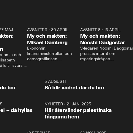
27 MAJ
3:51
AVSNITT 9
•
30 APRIL
24:00
AVSNITT 8
•
16 APRIL
25:1
kten:
My och makten:
My och makten:
Mikael Damberg
Nooshi Dadgostar
on
Ekonomin, 
V-ledaren Nooshi Dadgostar
finansministerrollen och 
pressas internt om 
onomin och 
demografikrisen. 
regeringsfrågan.

lisabeth 
Oppositionen ställs till svars 
I Aftonbladets 
ls till svars 
när Socialdemokraternas 
partiledarutfrågning ”My 
stern gästar 
Mikael Damberg gästar My 
och Makten” sätter hon ner 
My och Makten. 
och Makten. 
foten mot kritikerna:

1:06
5 AUGUSTI
1:0
– Vi ställer upp i val. Ska vi 
 du bor
Så blir vädret där du bor
vara med så sitter vi förstås 
25
1:22
NYHETER
•
21 JAN. 2025
0:5
ael – då hyllas
Här återvänder palestinska
fångarna hem