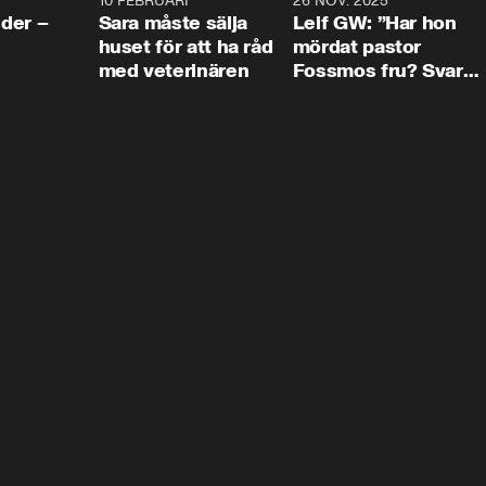
4:24
10 FEBRUARI
4:13
26 NOV. 2025
8:1
der –
Sara måste sälja
Leif GW: ”Har hon
huset för att ha råd
mördat pastor
med veterinären
Fossmos fru? Svar
nej.”