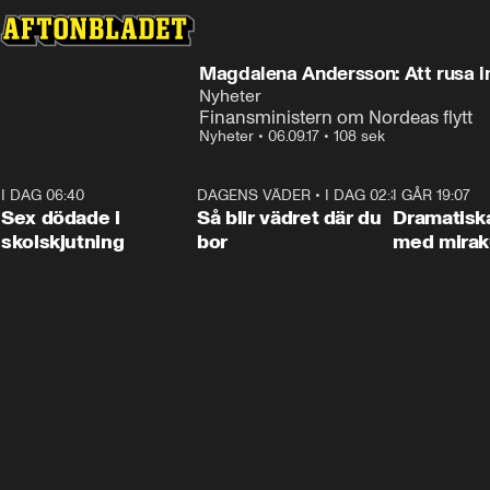
Magdalena Andersson: Att rusa in
Nyheter
Finansministern om Nordeas flytt
Nyheter
•
06.09.17
•
108 sek
I DAG 06:40
0:47
DAGENS VÄDER
•
I DAG 02:30
1:06
I GÅR 19:07
Sex dödade i
Så blir vädret där du
Dramatisk
skolskjutning
bor
med miraku