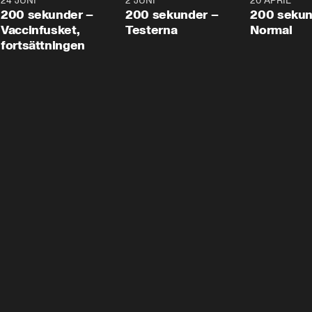
24 JUNI
5:00
2 JUNI
4:23
20 APRIL
200 sekunder –
200 sekunder –
200 sekun
Vaccinfusket,
Testerna
Normal
fortsättningen