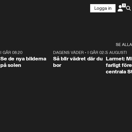
Logga in
SE ALLA
6
I GÅR 08:20
0:31
DAGENS VÄDER
•
I GÅR 02:30
1:06
5 AUGUSTI
Se de nya bilderna
Så blir vädret där du
Larmet: M
på solen
bor
farligt för
centrala 