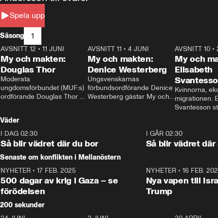
Spela upp
1
Säsong
AVSNITT 12
•
11 JUNI
26:27
AVSNITT 11
•
4 JUNI
23:40
AVSNITT 10
•
My och makten:
My och makten:
My och ma
Douglas Thor
Denice Westerberg
Elisabeth
Moderata 
Ungsvenskarnas 
Svantess
ungdomsförbundet (MUF:s) 
förbundsordförande Denice 
Kvinnorna, ek
ordförande Douglas Thor 
Westerberg gästar My och 
migrationen. E
gästar My och makten. I 
makten. I avsnittet 
Svantesson stäl
avsnittet diskuteras 
diskuteras migrationsfrågan 
när finansmini
Väder
tonårsutvisningarna och hur 
och hur SD ska locka 
Moderaterna ska locka 
kvinnliga väljare. 
I DAG 02:30
1:06
I GÅR 02:30
väljare till valet i höst. 
Så blir vädret där du bor
Så blir vädret där
Senaste om konflikten i Mellanöstern
NYHETER
•
17 FEB. 2025
0:45
NYHETER
•
16 FEB. 20
500 dagar av krig i Gaza – se
Nya vapen till Isr
förödelsen
Trump
200 sekunder