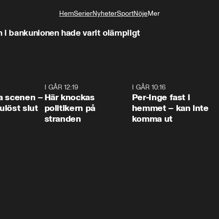
Hem
Serier
Nyheter
Sport
Nöje
Mer
Livsstil
 i bankunionen hade varit olämpligt
0:42
I GÅR 12:19
0:45
I GÅR 10:16
1:2
a scenen –
Här knockas
Per-Inge fast i
löst slut
politikern på
hemmet – kan inte
stranden
komma ut