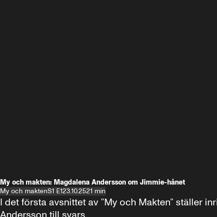
My och makten: Magdalena Andersson om Jimmie-hånet
My och makten
S1 E1
23.10.25
21 min
I det första avsnittet av ”My och Makten” ställe
Andersson till svars.