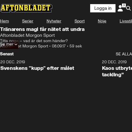
Logga in
Hem
Serier
Nyheter
Sport
Nöje
Livsstil
Tränarens magi får nätet att undra
Aftonbladet Morgon Sport
Titta noga – vad är det som händer?
Se mer
Aftonbladet Morgon Sport
•
08.09.17
•
59 sek
Senast
SE ALLA
20 DEC. 2019
0:44
20 DEC. 2019
Svenskens "kupp" efter målet
Kaos utbryte
tackling”