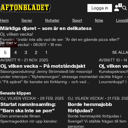
Logga in
Hem
Serier
Nyheter
Sport
Nöje
Livsstil
Märkliga djuret – som är en delikatess
Oj, vilken vecka!
Panelen förstår inte alls vad de ser: ”Är det en gående pizza eller?”
Se mer
Oj, vilken vecka!
•
08.09.17
•
18 min
5
4
3
2
1
SE ALLA
AVSNITT 11
•
21 NOV. 2025
22:00
AVSNITT 10
•
14
Oj, vilken vecka – På motståndsjakt
Oj, vilken v
Säsongsavslutning! Jenny Strömstedt blir missnöjd 
Kunskapskraschen
under intervjun i "Nyhetsmorgon", stressiga momentet 
väckte frågor – 
i "På spåret" får kanske sin förklaring – och vad 
Louvrenkupp? I s
drömmer egentligen Liberalerna om? I studion: Oisin 
Svenson.
Cantwell och Karin Pettersson.
Senaste klippen
OJ, VILKEN VECKA!
•
28 FEB. 2025
2:40
OJ, VILKEN VECKA!
•
21 FEB. 20
Startat namninsamling:
Borde hemmajobb
”Barn ska inte se porr”
förbjudas?
Den animerade filmen 
Borde hemmajobb förbjudas i 
Spermageddon rör upp känslor.
Sverige? Vi ställde frågan till fem 
personer.