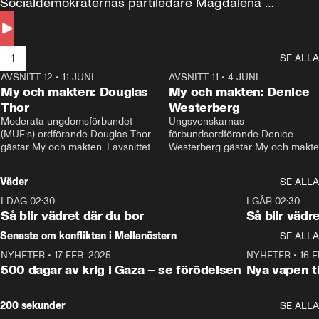
Socialdemokraternas partiledare Magdalena 
Andersson till svars.
1
SE ALLA
AVSNITT 12
•
11 JUNI
26:27
AVSNITT 11
•
4 JUNI
2
My och makten: Douglas
My och makten: Denice
Thor
Westerberg
Moderata ungdomsförbundet 
Ungsvenskarnas 
(MUF:s) ordförande Douglas Thor 
förbundsordförande Denice 
gästar My och makten. I avsnittet 
Westerberg gästar My och makten.
diskuteras tonårsutvisningarna och 
avsnittet diskuteras migrationsfrå
hur Moderaterna ska locka väljare till 
och hur SD ska locka kvinnliga 
Väder
SE ALLA
valet i höst. 
väljare. 
I DAG 02:30
1:06
I GÅR 02:30
Så blir vädret där du bor
Så blir vädr
Senaste om konflikten i Mellanöstern
SE ALLA
NYHETER
•
17 FEB. 2025
0:45
NYHETER
•
16 F
500 dagar av krig i Gaza – se förödelsen
Nya vapen ti
200 sekunder
SE ALLA