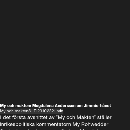
My och makten: Magdalena Andersson om Jimmie-hånet
My och makten
S1 E1
23.10.25
21 min
I det första avsnittet av ”My och Makten” ställer 
inrikespolitiska kommentatorn My Rohwedder 