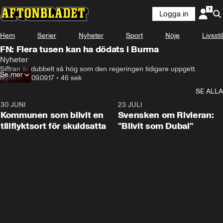
Logga in
Hem
Serier
Nyheter
Sport
Nöje
Livsstil
FN: Flera tusen kan ha dödats i Burma
Nyheter
Siffran är dubbelt så hög som den regeringen tidigare uppgett.
Se mer
Nyheter
•
09.09.17
•
46 sek
SE ALLA
30 JUNI
1:24
23 JULI
Kommunen som blivit en
Svensken om Rivieran:
tillflyktsort för skuldsatta
"Blivit som Dubai"