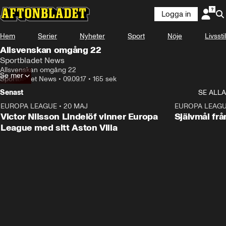
Logga in
Hem
Serier
Nyheter
Sport
Nöje
Livsstil
Allsvenskan omgång 22
Sportbladet News
Allsvenskan omgång 22
Se mer
Sportbladet News
•
09.09.17
•
165 sek
Senast
SE ALLA
EUROPA LEAGUE
•
20 MAJ
1:32
EUROPA LEAG
Victor Nilsson Lindelöf vinner Europa
Självmål frå
League med sitt Aston Villa