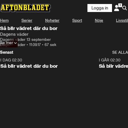
Logga in
Hem
Serier
Nyheter
Sport
Nöje
Livsstil
Så blir vädret där du bor
Dagens väder
Dagens väder 13 september
Se mer
Dagens väder
•
11.09.17
•
67 sek
Senast
SE ALLA
I DAG 02:30
1:06
I GÅR 02:30
Så blir vädret där du bor
Så blir vädr