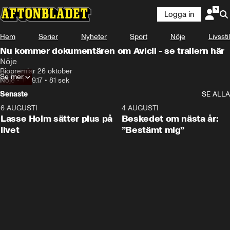
Logga in
Hem
Serier
Nyheter
Sport
Nöje
Livsstil
Nu kommer dokumentären om Avicii - se trailern här
Nöje
Biopremiär 26 oktober
Se mer
Nöje
•
11.09.17
•
81 sek
Senaste
SE ALLA
6 AUGUSTI
1:04
4 AUGUSTI
Lasse Holm sätter plus på
Beskedet om nästa år:
livet
”Bestämt mig”