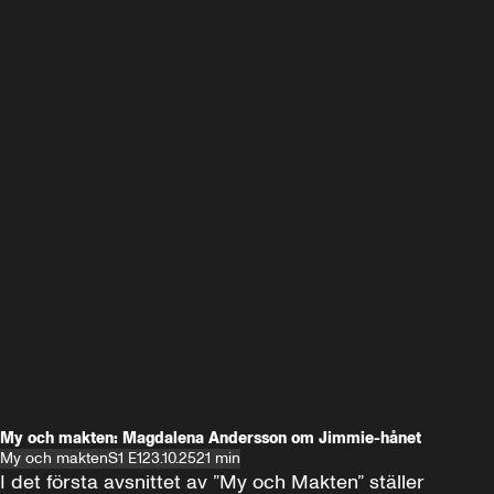
My och makten: Magdalena Andersson om Jimmie-hånet
My och makten
S1 E1
23.10.25
21 min
I det första avsnittet av ”My och Makten” ställer 