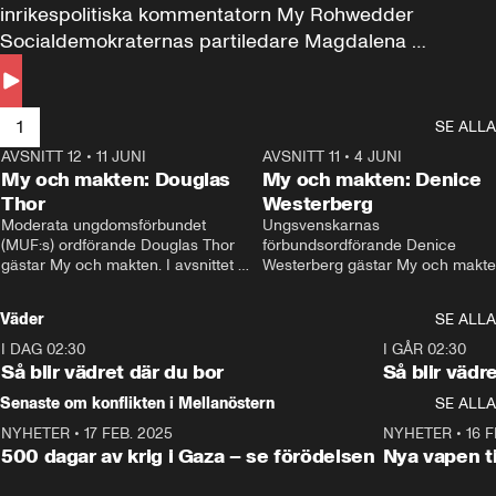
inrikespolitiska kommentatorn My Rohwedder 
Socialdemokraternas partiledare Magdalena 
Andersson till svars.
1
SE ALLA
AVSNITT 12
•
11 JUNI
26:27
AVSNITT 11
•
4 JUNI
2
My och makten: Douglas
My och makten: Denice
Thor
Westerberg
Moderata ungdomsförbundet 
Ungsvenskarnas 
(MUF:s) ordförande Douglas Thor 
förbundsordförande Denice 
gästar My och makten. I avsnittet 
Westerberg gästar My och makten.
diskuteras tonårsutvisningarna och 
avsnittet diskuteras migrationsfrå
hur Moderaterna ska locka väljare till 
och hur SD ska locka kvinnliga 
Väder
SE ALLA
valet i höst. 
väljare. 
I DAG 02:30
1:06
I GÅR 02:30
Så blir vädret där du bor
Så blir vädr
Senaste om konflikten i Mellanöstern
SE ALLA
NYHETER
•
17 FEB. 2025
0:45
NYHETER
•
16 F
500 dagar av krig i Gaza – se förödelsen
Nya vapen ti