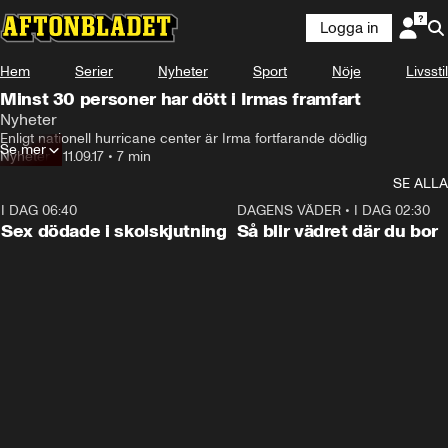
Logga in
Hem
Serier
Nyheter
Sport
Nöje
Livsstil
Minst 30 personer har dött i Irmas framfart
Nyheter
Enligt nationell hurricane center är Irma fortfarande dödlig
Se mer
Nyheter
•
11.09.17
•
7 min
SE ALLA
I DAG 06:40
0:35
DAGENS VÄDER
•
I DAG 02:30
Sex dödade i skolskjutning
Så blir vädret där du bor