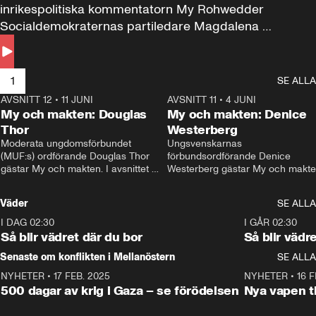
inrikespolitiska kommentatorn My Rohwedder 
Socialdemokraternas partiledare Magdalena 
Andersson till svars.
1
SE ALLA
AVSNITT 12
•
11 JUNI
26:27
AVSNITT 11
•
4 JUNI
2
My och makten: Douglas
My och makten: Denice
Thor
Westerberg
Moderata ungdomsförbundet 
Ungsvenskarnas 
(MUF:s) ordförande Douglas Thor 
förbundsordförande Denice 
gästar My och makten. I avsnittet 
Westerberg gästar My och makten.
diskuteras tonårsutvisningarna och 
avsnittet diskuteras migrationsfrå
hur Moderaterna ska locka väljare till 
och hur SD ska locka kvinnliga 
Väder
SE ALLA
valet i höst. 
väljare. 
I DAG 02:30
1:06
I GÅR 02:30
Så blir vädret där du bor
Så blir vädr
Senaste om konflikten i Mellanöstern
SE ALLA
NYHETER
•
17 FEB. 2025
0:45
NYHETER
•
16 F
500 dagar av krig i Gaza – se förödelsen
Nya vapen ti