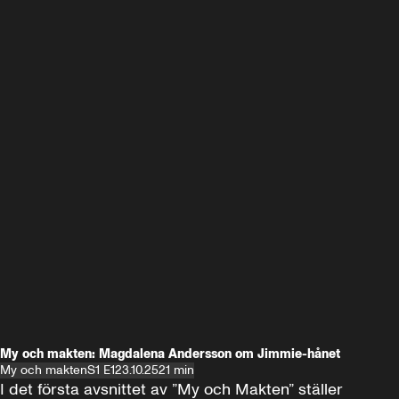
My och makten: Magdalena Andersson om Jimmie-hånet
My och makten
S1 E1
23.10.25
21 min
I det första avsnittet av ”My och Makten” ställer 