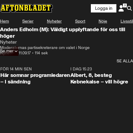
Logga in
Hem
Serier
Nyheter
Sport
Nöje
Livsstil
Anders Edholm (M): Väldigt upplyftande för oss till
höger
Nyheter
Moderaternas partisekreterare om valet i Norge
Se mer
Nyheter
•
11.09.17
•
114 sek
SE ALLA
FÖR 14 MIN SEN
0:45
I DAG 15:23
Här somnar programledaren
Albert, 8, besteg
– i sändning
Kebnekaise – vill högre