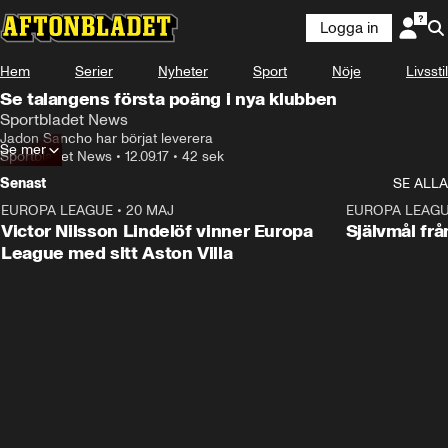
Logga in
Hem
Serier
Nyheter
Sport
Nöje
Livsstil
Se talangens första poäng i nya klubben
Sportbladet News
Jadon Sancho har börjat leverera
Se mer
Sportbladet News
•
12.09.17
•
42 sek
Senast
SE ALLA
EUROPA LEAGUE
•
20 MAJ
1:32
EUROPA LEAG
Victor Nilsson Lindelöf vinner Europa
Självmål frå
League med sitt Aston Villa