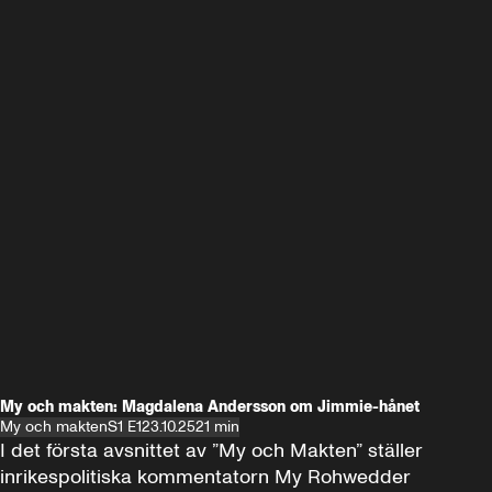
My och makten: Magdalena Andersson om Jimmie-hånet
My och makten
S1 E1
23.10.25
21 min
I det första avsnittet av ”My och Makten” ställer 
inrikespolitiska kommentatorn My Rohwedder 