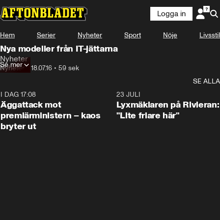
Logga in
Hem
Serier
Nyheter
Sport
Nöje
Livsstil
Nya modeller från IT-jättarna
Nyheter
Se mer
Nyheter
•
18.07.16
•
59 sek
SE ALLA
I DAG 17:08
0:37
23 JULI
Äggattack mot
Lyxmäklaren på Rivieran:
premiärministern – kaos
"Lite friare här"
bryter ut