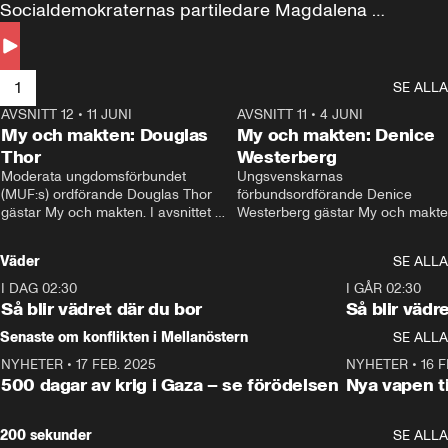
Socialdemokraternas partiledare Magdalena 
Andersson till svars.
1
SE ALLA
AVSNITT 12
•
11 JUNI
26:27
AVSNITT 11
•
4 JUNI
2
My och makten: Douglas
My och makten: Denice
Thor
Westerberg
Moderata ungdomsförbundet 
Ungsvenskarnas 
(MUF:s) ordförande Douglas Thor 
förbundsordförande Denice 
gästar My och makten. I avsnittet 
Westerberg gästar My och makten.
diskuteras tonårsutvisningarna och 
avsnittet diskuteras migrationsfrå
hur Moderaterna ska locka väljare till 
och hur SD ska locka kvinnliga 
Väder
SE ALLA
valet i höst. 
väljare. 
I DAG 02:30
1:06
I GÅR 02:30
Så blir vädret där du bor
Så blir vädr
Senaste om konflikten i Mellanöstern
SE ALLA
NYHETER
•
17 FEB. 2025
0:45
NYHETER
•
16 F
500 dagar av krig i Gaza – se förödelsen
Nya vapen ti
200 sekunder
SE ALLA