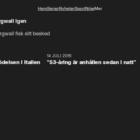
Hem
Serier
Nyheter
Sport
Nöje
Mer
Livsstil
rgwall igen
gwall fisk sitt besked
9:14
14 JULI 2016
4:4
ödelsen i Italien
"53-åring är anhållen sedan i natt"