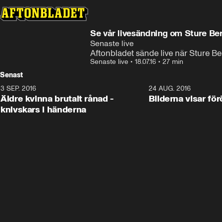
Se vår livesändning om Sture Be
Senaste live
Aftonbladet sände live när Sture Ber
Senaste live
•
18.07.16
•
27 min
Senast
3 SEP. 2016
5:25
24 AUG. 2016
Äldre kvinna brutalt rånad -
Bilderna visar för
knivskars i händerna