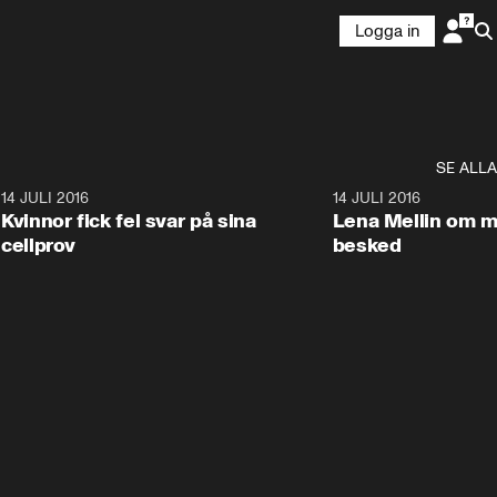
Logga in
SE ALLA
5
14 JULI 2016
35:44
14 JULI 2016
Kvinnor fick fel svar på sina
Lena Mellin om mi
cellprov
besked