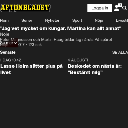
Logga in
Hem
Serier
Nyheter
Sport
Nöje
Livsstil
”Jag vet mycket om kungar. Martina kan allt annat”
Nöje
Peter Magnusson och Martin Haag bildar lag i årets På spåret
Se mer
Nöje
•
14.09.17
•
123 sek
Senaste
SE ALLA
I DAG 10:42
1:04
4 AUGUSTI
Lasse Holm sätter plus på
Beskedet om nästa år:
livet
”Bestämt mig”