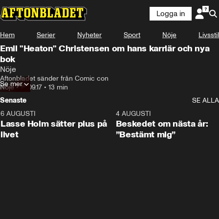
Logga in
Hem
Serier
Nyheter
Sport
Nöje
Livsstil
Emil "Heaton" Christensen om hans karriär och nya
bok
Nöje
Aftonbladet sänder från Comic con
Se mer
Nöje
•
15.09.17
•
13 min
Senaste
SE ALLA
6 AUGUSTI
1:04
4 AUGUSTI
Lasse Holm sätter plus på
Beskedet om nästa år:
livet
”Bestämt mig”