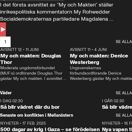
I det första avsnittet av ”My och Makten” ställer 
inrikespolitiska kommentatorn My Rohwedder 
Socialdemokraternas partiledare Magdalena 
Andersson till svars.
1
SE ALLA
AVSNITT 12
•
11 JUNI
26:27
AVSNITT 11
•
4 JUNI
2
My och makten: Douglas
My och makten: Denice
Thor
Westerberg
Moderata ungdomsförbundet 
Ungsvenskarnas 
(MUF:s) ordförande Douglas Thor 
förbundsordförande Denice 
gästar My och makten. I avsnittet 
Westerberg gästar My och makten.
diskuteras tonårsutvisningarna och 
avsnittet diskuteras migrationsfrå
hur Moderaterna ska locka väljare till 
och hur SD ska locka kvinnliga 
Väder
SE ALLA
valet i höst. 
väljare. 
I DAG 02:30
1:06
I GÅR 02:30
Så blir vädret där du bor
Så blir vädr
Senaste om konflikten i Mellanöstern
SE ALLA
NYHETER
•
17 FEB. 2025
0:45
NYHETER
•
16 F
500 dagar av krig i Gaza – se förödelsen
Nya vapen ti