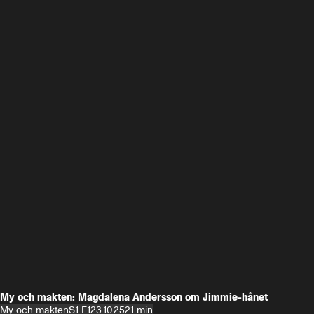
My och makten: Magdalena Andersson om Jimmie-hånet
My och makten
S1 E1
23.10.25
21 min