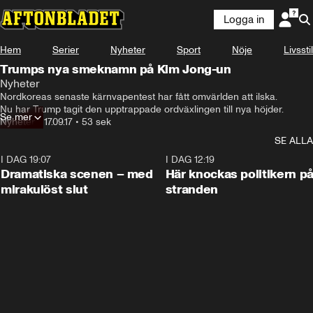
Logga in
Hem
Serier
Nyheter
Sport
Nöje
Livsstil
Trumps nya smeknamn på Kim Jong-un
Nyheter
Nordkoreas senaste kärnvapentest har fått omvärlden att ilska. 

Nu har Trump tagit den upptrappade ordväxlingen till nya höjder.
Se mer
Nyheter
•
17.09.17
•
53 sek
SE ALLA
I DAG 19:07
0:42
I DAG 12:19
Dramatiska scenen – med
Här knockas politikern p
mirakulöst slut
stranden