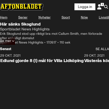
Logga in
Hem
Serier
Nyheter
Sport
Nöje
Livsstil
Här sänks Skoglund
Sportbladet News Highlights
Erik Skoglund stod upp riktigt bra mot Callum Smith, men förlorade 
efter enhälligt domslut
Se mer
Sportbladet News Highlights
•
17.09.17
•
110 sek
Senast
SE ALLA
29 OKT. 2021
4:11
29 OKT. 2021
Edlund gjorde 8 (!) mål för Villa Lidköping
Västerås kö