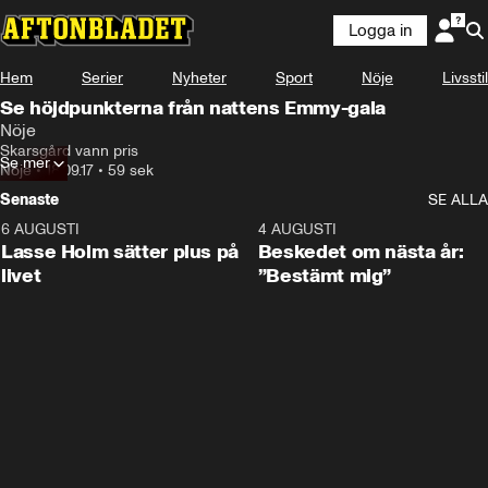
Logga in
Hem
Serier
Nyheter
Sport
Nöje
Livsstil
Se höjdpunkterna från nattens Emmy-gala
Nöje
Skarsgård vann pris
Se mer
Nöje
•
18.09.17
•
59 sek
Senaste
SE ALLA
6 AUGUSTI
1:04
4 AUGUSTI
Lasse Holm sätter plus på
Beskedet om nästa år:
livet
”Bestämt mig”