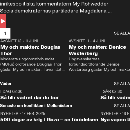
inrikespolitiska kommentatorn My Rohwedder 
Socialdemokraternas partiledare Magdalena 
Andersson till svars.
1
SE ALLA
AVSNITT 12
•
11 JUNI
26:27
AVSNITT 11
•
4 JUNI
2
My och makten: Douglas
My och makten: Denice
Thor
Westerberg
Moderata ungdomsförbundet 
Ungsvenskarnas 
(MUF:s) ordförande Douglas Thor 
förbundsordförande Denice 
gästar My och makten. I avsnittet 
Westerberg gästar My och makten.
diskuteras tonårsutvisningarna och 
avsnittet diskuteras migrationsfrå
hur Moderaterna ska locka väljare till 
och hur SD ska locka kvinnliga 
Väder
SE ALLA
valet i höst. 
väljare. 
I DAG 02:30
1:06
I GÅR 02:30
Så blir vädret där du bor
Så blir vädr
Senaste om konflikten i Mellanöstern
SE ALLA
NYHETER
•
17 FEB. 2025
0:45
NYHETER
•
16 F
500 dagar av krig i Gaza – se förödelsen
Nya vapen ti