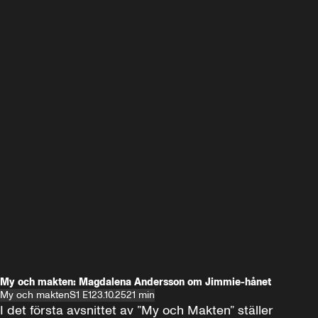
My och makten: Magdalena Andersson om Jimmie-hånet
My och makten
S1 E1
23.10.25
21 min
I det första avsnittet av ”My och Makten” ställer 