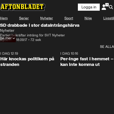
Logga in
Hem
Serier
Nyheter
Sport
Nöje
Livsstil
SD drabbade i stor dataintrångshärva
Nyheter
Partiet bekräftar intrång för SVT Nyheter
Se mer
Nyheter
•
18.09.17
•
72 sek
SE ALLA
I DAG 12:19
0:45
I DAG 10:16
Här knockas politikern på
Per-Inge fast i hemmet –
stranden
kan inte komma ut