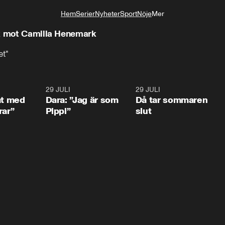
Hem
Serier
Nyheter
Sport
Nöje
Mer
Livsstil
ck mot Camilla Henemark
et"
1:02
29 JULI
0:41
29 JULI
0:3
at med
Dara: ”Jag är som
Då tar sommaren
rar”
Pippi”
slut