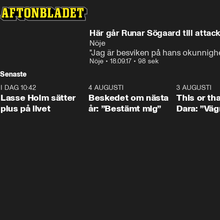
Här går Runar Sögaard till atta
Nöje
"Jag är besviken på hans okunnigh
Nöje
•
18.09.17
•
98 sek
Senaste
I DAG 10:42
1:04
4 AUGUSTI
0:24
3 AUGUSTI
Lasse Holm sätter
Beskedet om nästa
This or th
plus på livet
år: ”Bestämt mig”
Dara: ”Väg