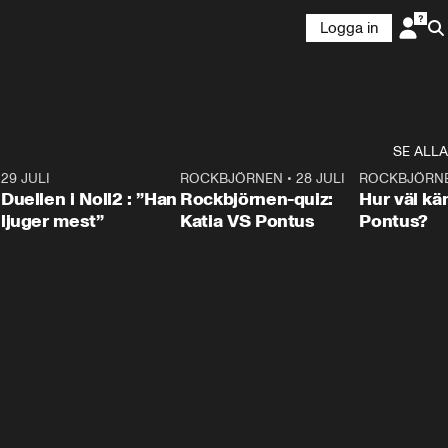
Logga in
SE ALLA
9
29 JULI
0:47
ROCKBJÖRNEN
•
28 JULI
0:15
ROCKBJÖRN
Duellen i Noll2 : ”Han
Rockbjörnen-quiz:
Hur väl kä
ljuger mest”
Katia VS Pontus
Pontus?