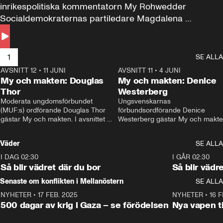
inrikespolitiska kommentatorn My Rohwedder 
Socialdemokraternas partiledare Magdalena 
Andersson till svars.
1
SE ALLA
AVSNITT 12
•
11 JUNI
26:27
AVSNITT 11
•
4 JUNI
2
My och makten: Douglas
My och makten: Denice
Thor
Westerberg
Moderata ungdomsförbundet 
Ungsvenskarnas 
(MUF:s) ordförande Douglas Thor 
förbundsordförande Denice 
gästar My och makten. I avsnittet 
Westerberg gästar My och makten.
diskuteras tonårsutvisningarna och 
avsnittet diskuteras migrationsfrå
hur Moderaterna ska locka väljare till 
och hur SD ska locka kvinnliga 
Väder
SE ALLA
valet i höst. 
väljare. 
I DAG 02:30
1:06
I GÅR 02:30
Så blir vädret där du bor
Så blir vädr
Senaste om konflikten i Mellanöstern
SE ALLA
NYHETER
•
17 FEB. 2025
0:45
NYHETER
•
16 F
500 dagar av krig i Gaza – se förödelsen
Nya vapen ti