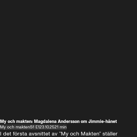
My och makten: Magdalena Andersson om Jimmie-hånet
My och makten
S1 E1
23.10.25
21 min
I det första avsnittet av ”My och Makten” ställer 