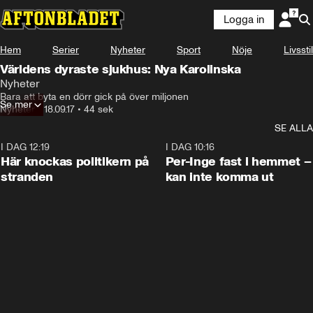
Logga in
Hem
Serier
Nyheter
Sport
Nöje
Livsstil
Världens dyraste sjukhus: Nya Karolinska
Nyheter
Bara att byta en dörr gick på över miljonen
Se mer
Nyheter
•
18.09.17
•
44 sek
SE ALLA
I DAG 12:19
0:45
I DAG 10:16
Här knockas politikern på
Per-Inge fast i hemmet –
stranden
kan inte komma ut