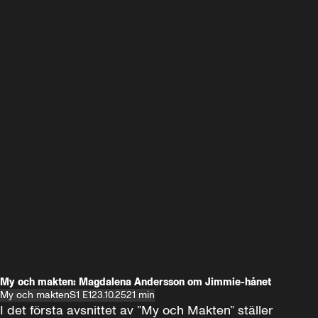
My och makten: Magdalena Andersson om Jimmie-hånet
My och makten
S1 E1
23.10.25
21 min
I det första avsnittet av ”My och Makten” ställer 