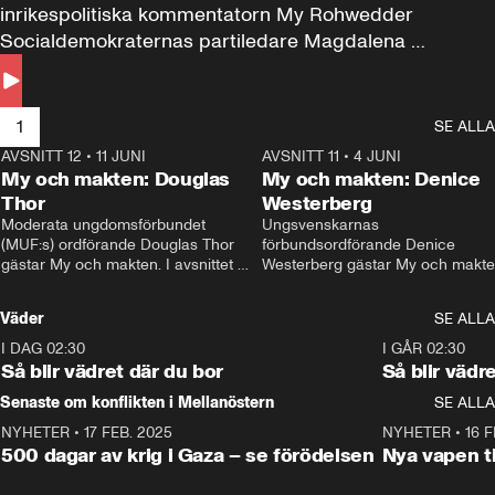
inrikespolitiska kommentatorn My Rohwedder 
Socialdemokraternas partiledare Magdalena 
Andersson till svars.
1
SE ALLA
AVSNITT 12
•
11 JUNI
26:27
AVSNITT 11
•
4 JUNI
2
My och makten: Douglas
My och makten: Denice
Thor
Westerberg
Moderata ungdomsförbundet 
Ungsvenskarnas 
(MUF:s) ordförande Douglas Thor 
förbundsordförande Denice 
gästar My och makten. I avsnittet 
Westerberg gästar My och makten.
diskuteras tonårsutvisningarna och 
avsnittet diskuteras migrationsfrå
hur Moderaterna ska locka väljare till 
och hur SD ska locka kvinnliga 
Väder
SE ALLA
valet i höst. 
väljare. 
I DAG 02:30
1:06
I GÅR 02:30
Så blir vädret där du bor
Så blir vädr
Senaste om konflikten i Mellanöstern
SE ALLA
NYHETER
•
17 FEB. 2025
0:45
NYHETER
•
16 F
500 dagar av krig i Gaza – se förödelsen
Nya vapen ti