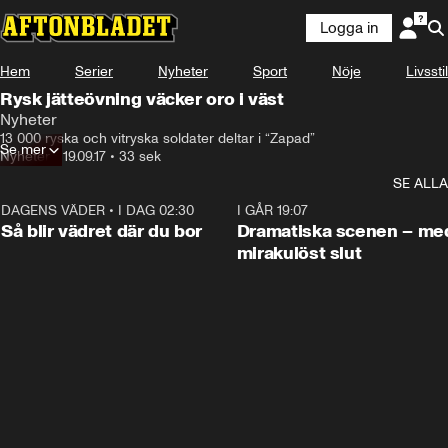
Logga in
Hem
Serier
Nyheter
Sport
Nöje
Livsstil
Rysk jätteövning väcker oro i väst
Nyheter
13 000 ryska och vitryska soldater deltar i “Zapad”
Se mer
Nyheter
•
19.09.17
•
33 sek
SE ALLA
DAGENS VÄDER
•
I DAG 02:30
1:06
I GÅR 19:07
Så blir vädret där du bor
Dramatiska scenen – me
mirakulöst slut