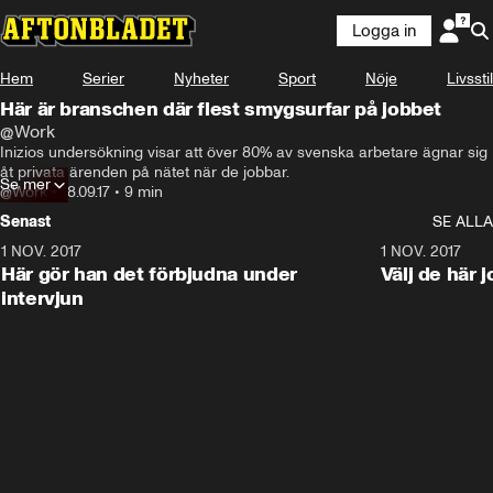
Logga in
Hem
Serier
Nyheter
Sport
Nöje
Livsstil
Här är branschen där flest smygsurfar på jobbet
@Work
Inizios undersökning visar att över 80% av svenska arbetare ägnar sig 
åt privata ärenden på nätet när de jobbar.
Se mer
@Work
•
18.09.17
•
9 min
Senast
SE ALLA
1 NOV. 2017
9:48
1 NOV. 2017
Här gör han det förbjudna under
Välj de här 
intervjun