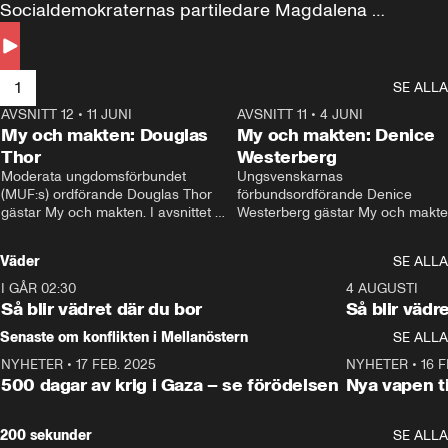
Socialdemokraternas partiledare Magdalena 
Andersson till svars.
1
SE ALLA
AVSNITT 12
•
11 JUNI
26:27
AVSNITT 11
•
4 JUNI
2
My och makten: Douglas
My och makten: Denice
Thor
Westerberg
Moderata ungdomsförbundet 
Ungsvenskarnas 
(MUF:s) ordförande Douglas Thor 
förbundsordförande Denice 
gästar My och makten. I avsnittet 
Westerberg gästar My och makten.
diskuteras tonårsutvisningarna och 
avsnittet diskuteras migrationsfrå
hur Moderaterna ska locka väljare till 
och hur SD ska locka kvinnliga 
Väder
SE ALLA
valet i höst. 
väljare. 
I GÅR 02:30
1:06
4 AUGUSTI
Så blir vädret där du bor
Så blir vädr
Senaste om konflikten i Mellanöstern
SE ALLA
NYHETER
•
17 FEB. 2025
0:45
NYHETER
•
16 F
500 dagar av krig i Gaza – se förödelsen
Nya vapen ti
200 sekunder
SE ALLA