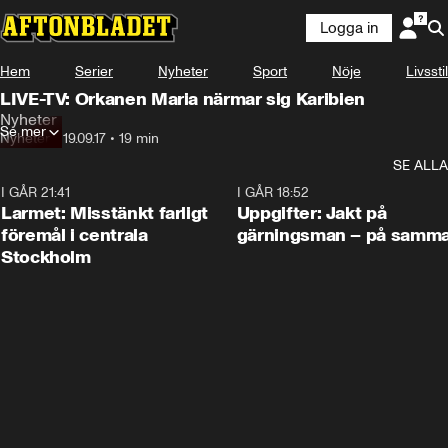
Logga in
Hem
Serier
Nyheter
Sport
Nöje
Livsstil
LIVE-TV: Orkanen Maria närmar sig Karibien
Nyheter
Se mer
Nyheter
•
19.09.17
•
19 min
SE ALLA
I GÅR 21:41
0:35
I GÅR 18:52
Larmet: Misstänkt farligt
Uppgifter: Jakt på
föremål i centrala
gärningsman – på samma
Stockholm