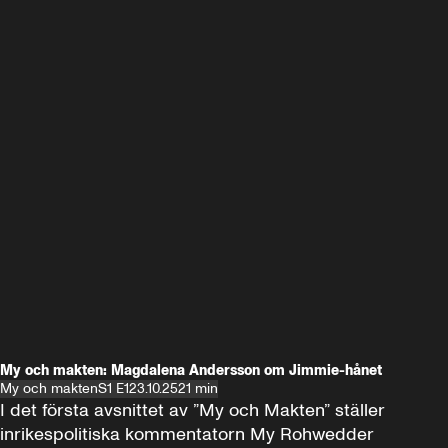
My och makten: Magdalena Andersson om Jimmie-hånet
My och makten
S1 E1
23.10.25
21 min
I det första avsnittet av ”My och Makten” ställer 
inrikespolitiska kommentatorn My Rohwedder 