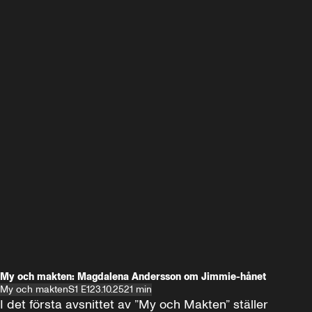
My och makten: Magdalena Andersson om Jimmie-hånet
My och makten
S1 E1
23.10.25
21 min
I det första avsnittet av ”My och Makten” ställer 