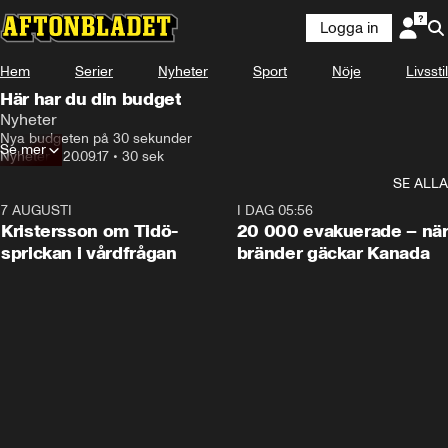
Logga in
Hem
Serier
Nyheter
Sport
Nöje
Livsstil
Här har du din budget
Nyheter
Nya budgeten på 30 sekunder
Se mer
Nyheter
•
20.09.17
•
30 sek
SE ALLA
7 AUGUSTI
0:42
I DAG 05:56
Kristersson om Tidö-
20 000 evakuerade – nä
sprickan i vårdfrågan
bränder gäckar Kanada