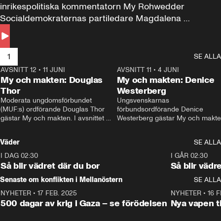
inrikespolitiska kommentatorn My Rohwedder 
Socialdemokraternas partiledare Magdalena 
Andersson till svars.
1
SE ALLA
AVSNITT 12
•
11 JUNI
26:27
AVSNITT 11
•
4 JUNI
2
My och makten: Douglas
My och makten: Denice
Thor
Westerberg
Moderata ungdomsförbundet 
Ungsvenskarnas 
(MUF:s) ordförande Douglas Thor 
förbundsordförande Denice 
gästar My och makten. I avsnittet 
Westerberg gästar My och makten.
diskuteras tonårsutvisningarna och 
avsnittet diskuteras migrationsfrå
hur Moderaterna ska locka väljare till 
och hur SD ska locka kvinnliga 
Väder
SE ALLA
valet i höst. 
väljare. 
I DAG 02:30
1:06
I GÅR 02:30
Så blir vädret där du bor
Så blir vädr
Senaste om konflikten i Mellanöstern
SE ALLA
NYHETER
•
17 FEB. 2025
0:45
NYHETER
•
16 F
500 dagar av krig i Gaza – se förödelsen
Nya vapen ti