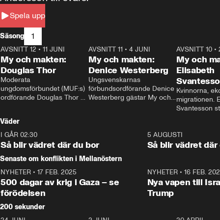
Spela upp
1
Säsong
AVSNITT 12
•
11 JUNI
26:27
AVSNITT 11
•
4 JUNI
23:40
AVSNITT 10
•
My och makten:
My och makten:
My och ma
Douglas Thor
Denice Westerberg
Elisabeth
Moderata 
Ungsvenskarnas 
Svantess
ungdomsförbundet (MUF:s) 
förbundsordförande Denice 
Kvinnorna, ek
ordförande Douglas Thor 
Westerberg gästar My och 
migrationen. E
gästar My och makten. I 
makten. I avsnittet 
Svantesson stäl
avsnittet diskuteras 
diskuteras migrationsfrågan 
när finansmini
Väder
tonårsutvisningarna och hur 
och hur SD ska locka 
Moderaterna ska locka 
kvinnliga väljare. 
I GÅR 02:30
1:06
5 AUGUSTI
väljare till valet i höst. 
Så blir vädret där du bor
Så blir vädret där
Senaste om konflikten i Mellanöstern
NYHETER
•
17 FEB. 2025
0:45
NYHETER
•
16 FEB. 20
500 dagar av krig i Gaza – se
Nya vapen till Isr
förödelsen
Trump
200 sekunder