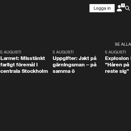
Logga in
SE ALLA
:30
6
5 AUGUSTI
0:35
5 AUGUSTI
0:33
5 AUGUSTI
Larmet: Misstänkt
Uppgifter: Jakt på
Explosion 
farligt föremål i
gärningsman – på
”Håren på
centrala Stockholm
samma ö
reste sig”