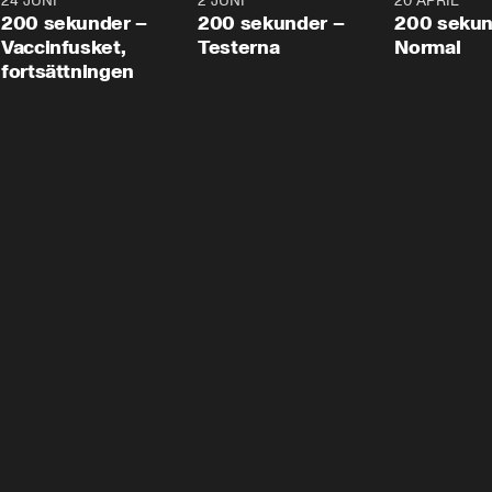
24 JUNI
5:00
2 JUNI
4:23
20 APRIL
200 sekunder –
200 sekunder –
200 sekun
Vaccinfusket,
Testerna
Normal
fortsättningen