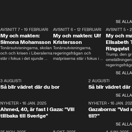
SE ALLA
7
AVSNITT 7
•
19 FEBRUARI
24:30
AVSNITT 6
•
12 FEBRUARI
27:30
AVSNITT 5
•
My och makten:
My och makten: Ulf
My och ma
Simona Mohamsson
Kristersson
Elisabeth
 
Tonårsutvisningarna, skolan 
Tonårsutvisningarna, 
Ringqvist
och och krisen i Liberalerna 
regeringsfrågan och 
Trump, den gr
står i fokus i det sjunde 
matpriserna står i fokus i 
omställningen
avsnittet av ”My och 
det sjätte avsnittet av ”My 
regeringsfråga
makten”. Se när 
och makten”. Se när 
centrum i det 
SE ALLA
Aftonbladets inrikespolitiska 
Aftonbladets inrikespolitiska 
avsnittet av ”
kommentator My 
kommentator My 
6
3 AUGUSTI
1:06
2 AUGUSTI
Makten”. Se nä
Rohwedder ställer 
Rohwedder ställer 
Så blir vädret där du bor
Så blir vädret där
Aftonbladets in
utbildnings- och 
statsminister Ulf Kristersson 
kommentator 
SE ALLA
integrationsminister Simona 
till svars.
Rohwedder stäl
Mohamsson till svars.
Centerpartiets
2
NYHETER
•
16 JAN. 2025
1:01
NYHETER
•
16 JAN. 20
Thand Ring till
Ahmed, 40, är fast i Gaza: ”Vill
Gazaborna: ”Vad s
tillbaka till Sverige”
till?”
SE ALLA