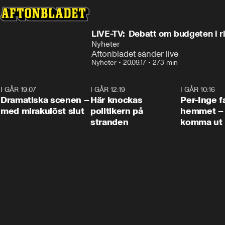
LIVE-TV: Debatt om budgeten 
Nyheter
Aftonbladet sänder live
Nyheter
•
20.09.17
•
273 min
I GÅR 19:07
0:42
I GÅR 12:19
0:45
I GÅR 10:16
Dramatiska scenen –
Här knockas
Per-Inge fa
med mirakulöst slut
politikern på
hemmet – 
stranden
komma ut