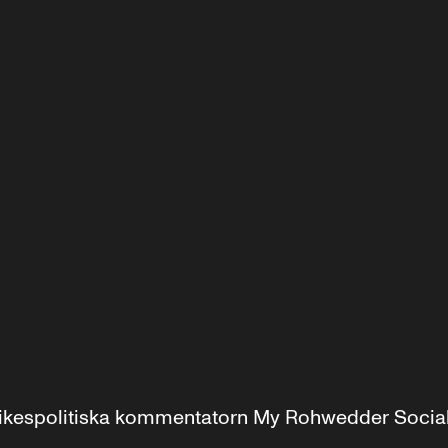
r inrikespolitiska kommentatorn My Rohwedder Soci