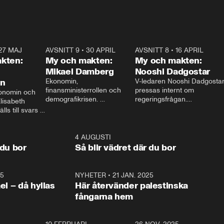
27 MAJ
3:51
AVSNITT 9
•
30 APRIL
24:00
AVSNITT 8
•
16 APRIL
25:1
kten:
My och makten:
My och makten:
Mikael Damberg
Nooshi Dadgostar
on
Ekonomin, 
V-ledaren Nooshi Dadgostar
finansministerrollen och 
pressas internt om 
onomin och 
demografikrisen. 
regeringsfrågan.

lisabeth 
Oppositionen ställs till svars 
I Aftonbladets 
ls till svars 
när Socialdemokraternas 
partiledarutfrågning ”My 
stern gästar 
Mikael Damberg gästar My 
och Makten” sätter hon ner 
My och Makten. 
och Makten. 
foten mot kritikerna:

1:06
4 AUGUSTI
1:0
– Vi ställer upp i val. Ska vi 
 du bor
Så blir vädret där du bor
vara med så sitter vi förstås 
25
1:22
NYHETER
•
21 JAN. 2025
0:5
ael – då hyllas
Här återvänder palestinska
fångarna hem