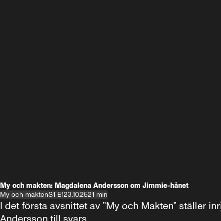
My och makten: Magdalena Andersson om Jimmie-hånet
My och makten
S1 E1
23.10.25
21 min
I det första avsnittet av ”My och Makten” ställe
Andersson till svars.