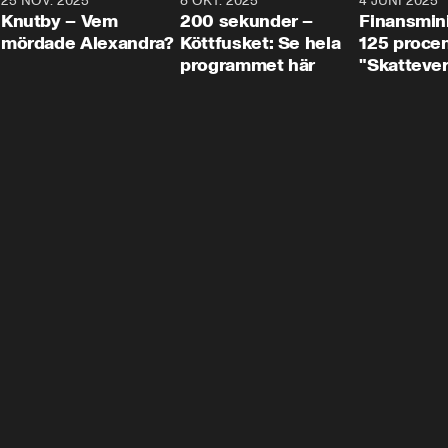
3
25 NOV. 2025
31:05
8 OKT. 2025
4:29
4 JUNI 2025
Knutby – Vem
200 sekunder –
Finansmin
mördade Alexandra?
Köttfusket: Se hela
125 procent
programmet här
"Skattever
viktig uppg