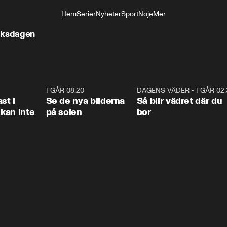
Hem
Serier
Nyheter
Sport
Nöje
Mer
Livsstil
i riksdagen
1:26
I GÅR 08:20
0:31
DAGENS VÄDER
•
I GÅR 02
1:0
st i
Se de nya bilderna
Så blir vädret där du
kan inte
på solen
bor