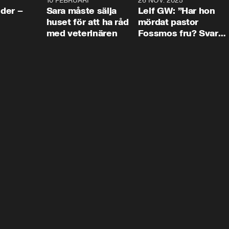
4:24
10 FEBRUARI
4:13
26 NOV. 2025
8:1
der –
Sara måste sälja
Leif GW: ”Har hon
huset för att ha råd
mördat pastor
med veterinären
Fossmos fru? Svar
nej.”