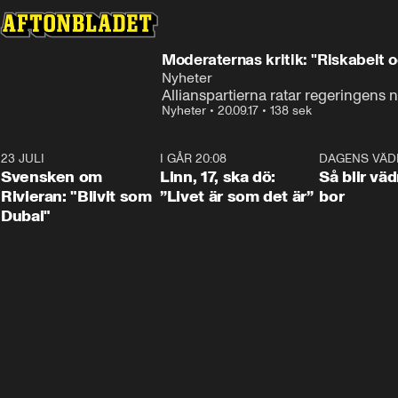
Moderaternas kritik: "Riskabelt oc
Nyheter
Allianspartierna ratar regeringens 
Nyheter
•
20.09.17
•
138 sek
23 JULI
1:42
I GÅR 20:08
4:36
DAGENS VÄD
Svensken om
Linn, 17, ska dö:
Så blir väd
Rivieran: "Blivit som
”Livet är som det är”
bor
Dubai"