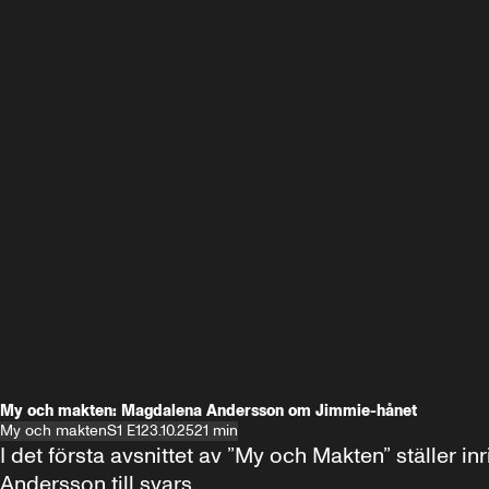
My och makten: Magdalena Andersson om Jimmie-hånet
My och makten
S1 E1
23.10.25
21 min
I det första avsnittet av ”My och Makten” ställe
Andersson till svars.