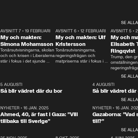
SE ALLA
7
AVSNITT 7
•
19 FEBRUARI
24:30
AVSNITT 6
•
12 FEBRUARI
27:30
AVSNITT 5
•
My och makten:
My och makten: Ulf
My och ma
Simona Mohamsson
Kristersson
Elisabeth
 
Tonårsutvisningarna, skolan 
Tonårsutvisningarna, 
Ringqvist
och och krisen i Liberalerna 
regeringsfrågan och 
Trump, den gr
står i fokus i det sjunde 
matpriserna står i fokus i 
omställningen
avsnittet av ”My och 
det sjätte avsnittet av ”My 
regeringsfråga
makten”. Se när 
och makten”. Se när 
centrum i det 
SE ALLA
Aftonbladets inrikespolitiska 
Aftonbladets inrikespolitiska 
avsnittet av ”
kommentator My 
kommentator My 
6
5 AUGUSTI
1:06
4 AUGUSTI
Makten”. Se nä
Rohwedder ställer 
Rohwedder ställer 
Så blir vädret där du bor
Så blir vädret där
Aftonbladets in
utbildnings- och 
statsminister Ulf Kristersson 
kommentator 
SE ALLA
integrationsminister Simona 
till svars.
Rohwedder stäl
Mohamsson till svars.
Centerpartiets
2
NYHETER
•
16 JAN. 2025
1:01
NYHETER
•
16 JAN. 20
Thand Ring till
Ahmed, 40, är fast i Gaza: ”Vill
Gazaborna: ”Vad s
tillbaka till Sverige”
till?”
SE ALLA