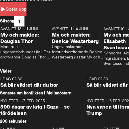
Spela upp
1
Säsong
AVSNITT 12
•
11 JUNI
26:27
AVSNITT 11
•
4 JUNI
23:40
AVSNITT 10
•
My och makten:
My och makten:
My och ma
Douglas Thor
Denice Westerberg
Elisabeth
Moderata 
Ungsvenskarnas 
Svantess
ungdomsförbundet (MUF:s) 
förbundsordförande Denice 
Kvinnorna, ek
ordförande Douglas Thor 
Westerberg gästar My och 
migrationen. E
gästar My och makten. I 
makten. I avsnittet 
Svantesson stäl
avsnittet diskuteras 
diskuteras migrationsfrågan 
när finansmini
Väder
tonårsutvisningarna och hur 
och hur SD ska locka 
Moderaterna ska locka 
kvinnliga väljare. 
I DAG 02:30
1:06
I GÅR 02:30
väljare till valet i höst. 
Så blir vädret där du bor
Så blir vädret där
Senaste om konflikten i Mellanöstern
NYHETER
•
17 FEB. 2025
0:45
NYHETER
•
16 FEB. 20
500 dagar av krig i Gaza – se
Nya vapen till Isr
förödelsen
Trump
200 sekunder