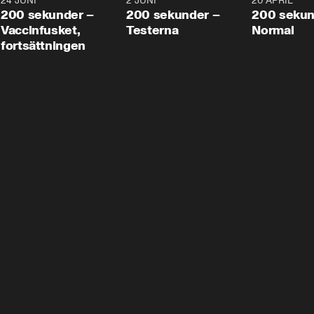
24 JUNI
5:00
2 JUNI
4:23
20 APRIL
200 sekunder –
200 sekunder –
200 sekun
Vaccinfusket,
Testerna
Normal
fortsättningen