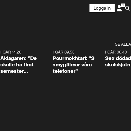
Logga in
SE ALLA
4
I GÅR 14:26
1:54
I GÅR 09:53
1:36
I GÅR 06:40
Åklagaren: ”De
Pourmokhtari: ”S
Sex dödad
skulle ha firat
smygfilmar våra
skolskjutn
semester
telefoner”
tillsammans”