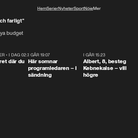
Hem
Serier
Nyheter
Sport
Nöje
Mer
Livsstil
h farligt"
nya budget
ER
•
I DAG 02:30
1:06
I GÅR 19:07
0:45
I GÅR 15:23
0:5
ret där du
Här somnar
Albert, 8, besteg
programledaren – i
Kebnekaise – vill
sändning
högre