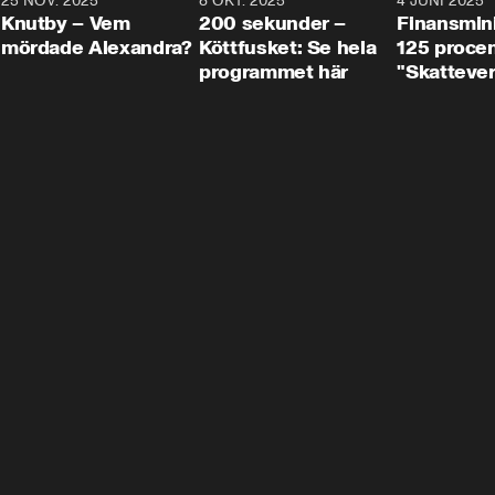
3
25 NOV. 2025
31:05
8 OKT. 2025
4:29
4 JUNI 2025
Knutby – Vem
200 sekunder –
Finansmin
mördade Alexandra?
Köttfusket: Se hela
125 procent
programmet här
"Skattever
viktig uppg