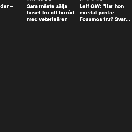
4:24
10 FEBRUARI
4:13
26 NOV. 2025
8:1
der –
Sara måste sälja
Leif GW: ”Har hon
huset för att ha råd
mördat pastor
med veterinären
Fossmos fru? Svar
nej.”