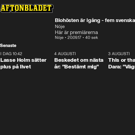
Biohösten är igång - fem svenska 
Nöje
Här är premiärerna
Nöje
•
20.09.17
•
40 sek
Senaste
I DAG 10:42
1:04
4 AUGUSTI
0:24
3 AUGUSTI
Lasse Holm sätter
Beskedet om nästa
This or th
plus på livet
år: ”Bestämt mig”
Dara: ”Väg