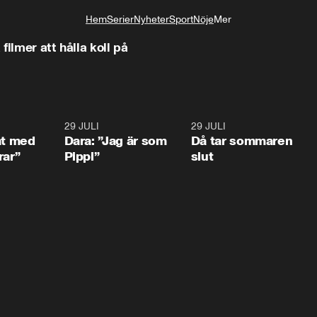
Hem
Serier
Nyheter
Sport
Nöje
Mer
Livsstil
filmer att hålla koll på
1:02
29 JULI
0:41
29 JULI
0:3
at med
Dara: ”Jag är som
Då tar sommaren
rar”
Pippi”
slut