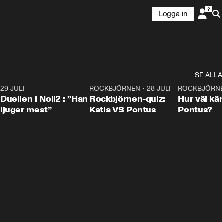
Logga in
SE ALLA
9
29 JULI
0:47
ROCKBJÖRNEN
•
28 JULI
0:15
ROCKBJÖRN
Duellen i Noll2 : ”Han
Rockbjörnen-quiz:
Hur väl kä
ljuger mest”
Katia VS Pontus
Pontus?